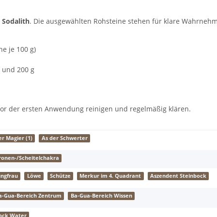
d
Sodalith
. Die ausgewählten Rohsteine stehen für klare Wahrnehmu
ne je 100 g)
g und 200 g
 vor der ersten Anwendung reinigen und regelmäßig klären.
er Magier (1)
As der Schwerter
ronen-/Scheitelchakra
ungfrau
Löwe
Schütze
Merkur im 4. Quadrant
Aszendent Steinbock
a-Gua-Bereich Zentrum
Ba-Gua-Bereich Wissen
ock Water