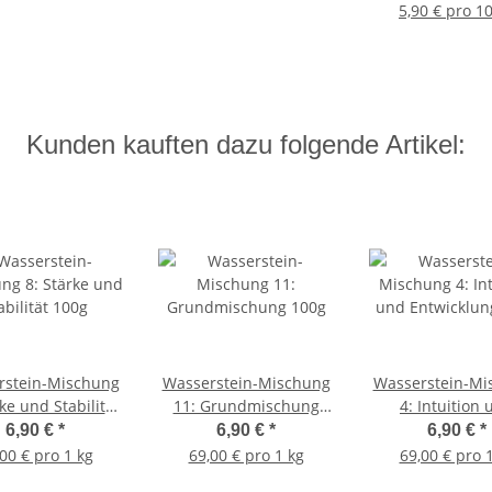
5,90 € pro 1
Kunden kauften dazu folgende Artikel:
rstein-Mischung
Wasserstein-Mischung
Wasserstein-Mi
rke und Stabilität
11: Grundmischung
4: Intuition
100g
100g
Entwicklung 
6,90 €
*
6,90 €
*
6,90 €
*
00 € pro 1 kg
69,00 € pro 1 kg
69,00 € pro 