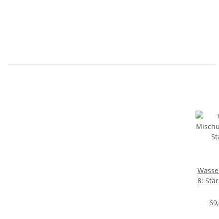
Wasse
8: Stä
69,