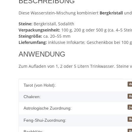
BESCHREIBUNG
Diese Wasserstein-Mischung kombiniert
Bergkristall
un
Steine:
Bergkristall, Sodalith
Verpackungseinheit:
100 g, 200 g oder 500 g (ca. 4–5 Stei
Steingröße:
ca. 20–55 mm
Lieferumfang:
inklusive Infokarte; Geschenkbox bei 100 
ANWENDUNG
Zum Aufladen von 1, 2 oder 5 Litern Trinkwasser. Steine
Produkteigenschaft
Wert
d
Tarot (von Holst):
K
Chakren:
J
Astrologische Zuordnung:
B
Feng-Shui-Zuordnung:
R
Bachblüte: