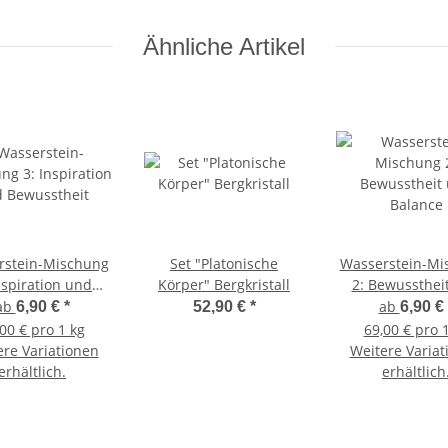
Ähnliche Artikel
rstein-Mischung
Set "Platonische
Wasserstein-Mi
nspiration und
Körper" Bergkristall
2: Bewussthei
ewusstheit
Balance
ab
ab
6,90 €
*
52,90 €
*
6,90 €
00 € pro 1 kg
69,00 € pro 
ere Variationen
Weitere Variat
erhältlich.
erhältlich