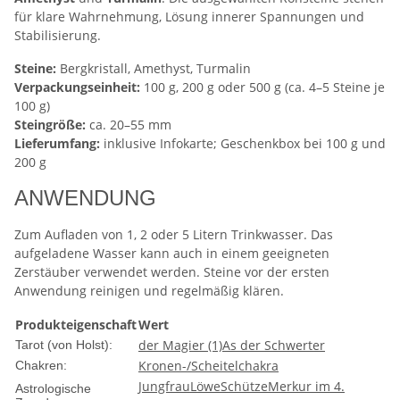
für klare Wahrnehmung, Lösung innerer Spannungen und
Stabilisierung.
Steine:
Bergkristall, Amethyst, Turmalin
Verpackungseinheit:
100 g, 200 g oder 500 g (ca. 4–5 Steine je
100 g)
Steingröße:
ca. 20–55 mm
Lieferumfang:
inklusive Infokarte; Geschenkbox bei 100 g und
200 g
ANWENDUNG
Zum Aufladen von 1, 2 oder 5 Litern Trinkwasser. Das
aufgeladene Wasser kann auch in einem geeigneten
Zerstäuber verwendet werden. Steine vor der ersten
Anwendung reinigen und regelmäßig klären.
Produkteigenschaft
Wert
der Magier (1)
As der Schwerter
Tarot (von Holst):
Kronen-/Scheitelchakra
Chakren:
Jungfrau
Löwe
Schütze
Merkur im 4.
Astrologische