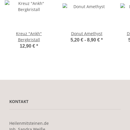
Kreuz "Ankh"
Donut Amethyst
D
Bergkristall
5,20 € -
8,90 €
*
12,90 €
*
KONTAKT
Heilenmitsteinen.de
Inh. Sandra Weiße