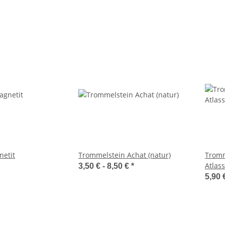
netit
Trommelstein Achat (natur)
Tromm
Atlass
3,50 € -
8,50 €
*
5,90 