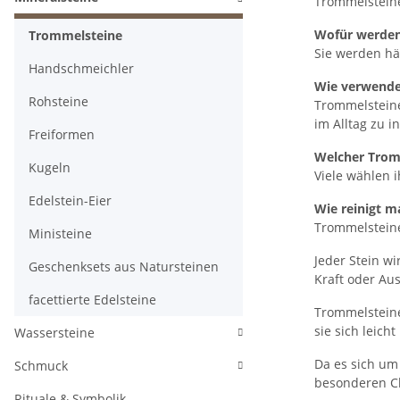
Trommelsteine 
Wofür werden
Trommelsteine
Sie werden hä
Handschmeichler
Wie verwende
Rohsteine
Trommelsteine
im Alltag zu i
Freiformen
Welcher Trom
Kugeln
Viele wählen i
Edelstein-Eier
Wie reinigt 
Trommelsteine
Ministeine
Jeder Stein wi
Geschenksets aus Natursteinen
Kraft oder Aus
facettierte Edelsteine
Trommelsteine
sie sich leich
Wassersteine
Da es sich um
Schmuck
besonderen Ch
Rituale & Symbolik