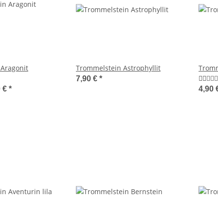
Aragonit
Trommelstein Astrophyllit
Tromm
7,90 €
*
0 €
*
4,90 