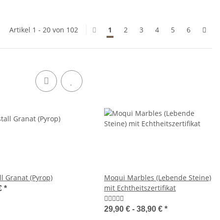
Artikel 1 - 20 von 102
1
2
3
4
5
6
ll Granat (Pyrop)
Moqui Marbles (Lebende Steine)
mit Echtheitszertifikat
€
*
29,90 € -
38,90 €
*