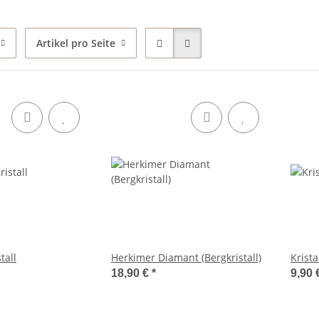
Artikel pro Seite
tall
Herkimer Diamant (Bergkristall)
Krista
18,90 €
*
9,90 