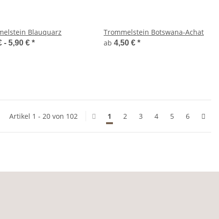
elstein Blauquarz
Trommelstein Botswana-Achat
ab
€ -
5,90 €
*
4,50 €
*
Artikel 1 - 20 von 102
1
2
3
4
5
6