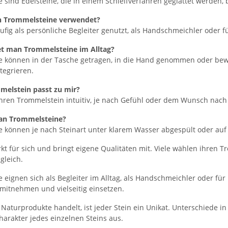
sind Edelsteine, die in einem Schleifverfahren geglättet werden, b
 Trommelsteine verwendet?
ufig als persönliche Begleiter genutzt, als Handschmeichler oder
t man Trommelsteine im Alltag?
 können in der Tasche getragen, in die Hand genommen oder bewu
ntegrieren.
melstein passt zu mir?
hren Trommelstein intuitiv, je nach Gefühl oder dem Wunsch nach Ru
man Trommelsteine?
 können je nach Steinart unter klarem Wasser abgespült oder auf 
rkt für sich und bringt eigene Qualitäten mit. Viele wählen ihren T
gleich.
 eignen sich als Begleiter im Alltag, als Handschmeichler oder 
t mitnehmen und vielseitig einsetzen.
 Naturprodukte handelt, ist jeder Stein ein Unikat. Unterschiede 
arakter jedes einzelnen Steins aus.