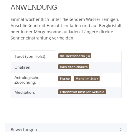
ANWENDUNG
Einmal wöchentlich unter fließendem Wasser reinigen.
Anschließend mit Hämatit entladen und auf Bergkristall
oder in der Morgensonne aufladen. Längere direkte
Sonneneinstrahlung vermeiden.
Produkteigenschaft
Wert
die Herrscherin (3)
Tarot (von Holst):
Hals-/Kehlchakra
Chakren:
Astrologische
Fische
Mond im Stier
Zuordnung:
Erkenntnis unserer Gefühle
Meditation:
Bewertungen