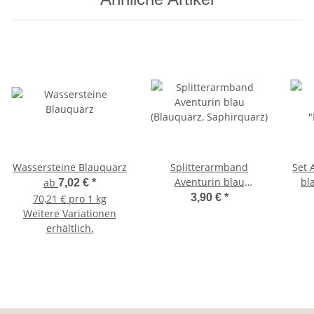
Wassersteine Blauquarz
Splitterarmband
Set 
Aventurin blau
bl
ab
7,02 €
*
(Blauquarz, Saphirquarz)
3,90 €
*
70,21 € pro 1 kg
Weitere Variationen
erhältlich.