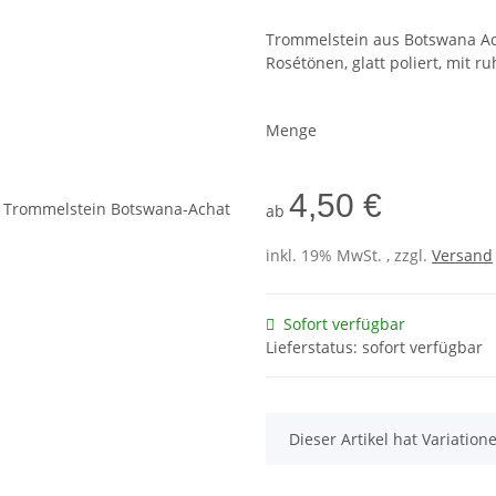
Trommelstein aus Botswana Ach
Rosétönen, glatt poliert, mit r
Menge
4,50 €
ab
inkl. 19% MwSt. , zzgl.
Versand
Sofort verfügbar
Lieferstatus: sofort verfügbar
x
Dieser Artikel hat Variatio