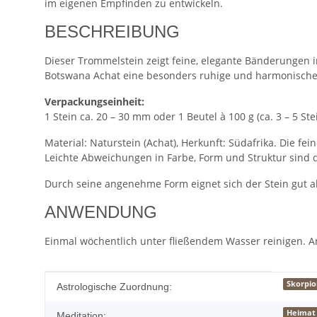
im eigenen Empfinden zu entwickeln.
BESCHREIBUNG
Dieser Trommelstein zeigt feine, elegante Bänderungen in
Botswana Achat eine besonders ruhige und harmonische Au
Verpackungseinheit:
1 Stein ca. 20 – 30 mm oder 1 Beutel à 100 g (ca. 3 – 5 Ste
Material: Naturstein (Achat), Herkunft: Südafrika. Die 
Leichte Abweichungen in Farbe, Form und Struktur sind 
Durch seine angenehme Form eignet sich der Stein gut al
ANWENDUNG
Einmal wöchentlich unter fließendem Wasser reinigen. A
Produkteigenschaft
Wert
Skorpi
Astrologische Zuordnung:
Heimat
Meditation: