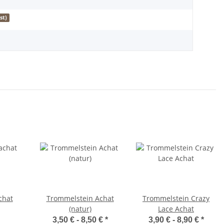
st)
chat
Trommelstein Achat
Trommelstein Crazy
(natur)
Lace Achat
3,50 € -
8,50 €
*
3,90 € -
8,90 €
*