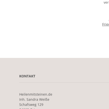
Frie
ver
KONTAKT
Heilenmitsteinen.de
Inh. Sandra Weiße
Schafsweg 129