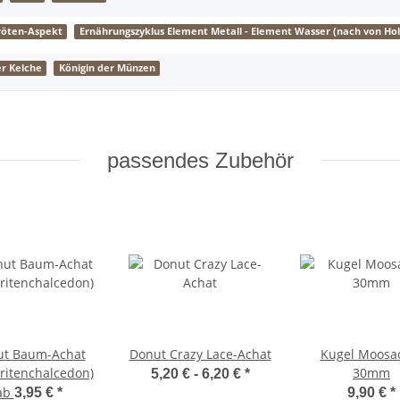
röten-Aspekt
Ernährungszyklus Element Metall - Element Wasser (nach von Hol
r Kelche
Königin der Münzen
passendes Zubehör
ut Baum-Achat
Donut Crazy Lace-Achat
Kugel Moosa
ritenchalcedon)
30mm
5,20 € -
6,20 €
*
ab
3,95 €
*
9,90 €
*