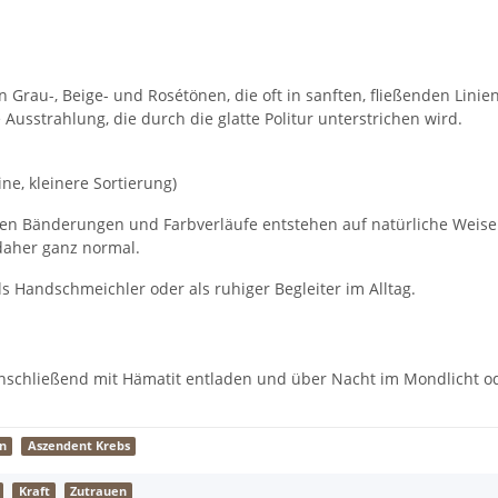
 Grau-, Beige- und Rosétönen, die oft in sanften, fließenden Linie
sstrahlung, die durch die glatte Politur unterstrichen wird.
ine, kleinere Sortierung)
feinen Bänderungen und Farbverläufe entstehen auf natürliche Weis
daher ganz normal.
s Handschmeichler oder als ruhiger Begleiter im Alltag.
nschließend mit Hämatit entladen und über Nacht im Mondlicht ode
on
Aszendent Krebs
Kraft
Zutrauen