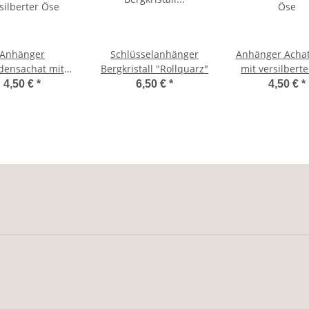
Anhänger
Schlüsselanhänger
Anhänger Achat
densachat mit
Bergkristall "Rollquarz"
mit versilbert
silberter Öse
4,50 €
*
6,50 €
*
4,50 €
*