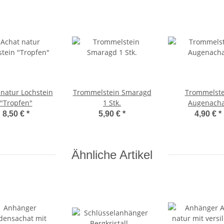
 natur Lochstein
Trommelstein Smaragd
Trommelste
"Tropfen"
1 Stk.
Augenacha
8,50 €
*
5,90 €
*
4,90 €
*
Ähnliche Artikel