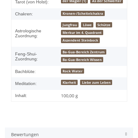
Produkteigenschaft
Wert
der Magier (1)
As der Schwerter
Tarot (von Holst):
Kronen-/Scheitelchakra
Chakren:
Jungfrau
Löwe
Schütze
Astrologische
Merkur im 4. Quadrant
Zuordnung:
Aszendent Steinbock
Ba-Gua-Bereich Zentrum
Feng-Shui-
Zuordnung:
Ba-Gua-Bereich Wissen
Rock Water
Bachblüte:
Klarheit
Liebe zum Leben
Meditation:
100,00 g
Inhalt:
Bewertungen