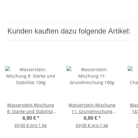
Kunden kauften dazu folgende Artikel:
Wasserstein-Mischung
Wasserstein-Mischung
Was
8: Stärke und Stabilität
11: Grundmischung
14
100g
100g
6,90 €
*
6,90 €
*
69,00 € pro 1 kg
69,00 € pro 1 kg
1