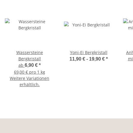
Wassersteine
Yoni-Ei Bergkristall
Anh
Bergkristall
mi
11,90 € -
19,90 €
*
ab
6,90 €
*
69,00 € pro 1 kg
Weitere Variationen
erhältlich.