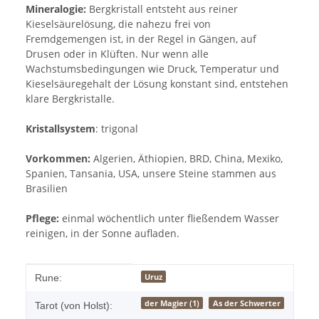
Mineralogie:
Bergkristall entsteht aus reiner
Kieselsäurelösung, die nahezu frei von
Fremdgemengen ist, in der Regel in Gängen, auf
Drusen oder in Klüften. Nur wenn alle
Wachstumsbedingungen wie Druck, Temperatur und
Kieselsäuregehalt der Lösung konstant sind, entstehen
klare Bergkristalle.
Kristallsystem
: trigonal
Vorkommen:
Algerien, Äthiopien, BRD, China, Mexiko,
Spanien, Tansania, USA, unsere Steine stammen aus
Brasilien
Pflege:
einmal wöchentlich unter fließendem Wasser
reinigen, in der Sonne aufladen.
Produkteigenschaft
Wert
Uruz
Rune:
der Magier (1)
As der Schwerter
Tarot (von Holst):