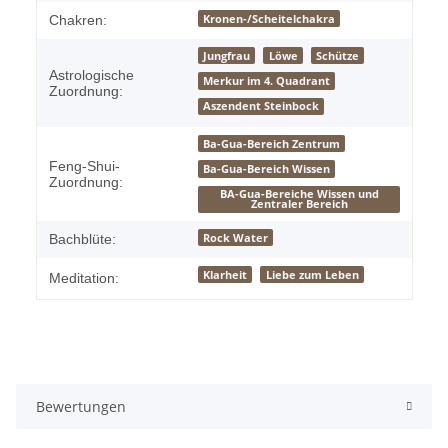
Kronen-/Scheitelchakra
Chakren:
Jungfrau
Löwe
Schütze
Astrologische
Merkur im 4. Quadrant
Zuordnung:
Aszendent Steinbock
Ba-Gua-Bereich Zentrum
Feng-Shui-
Ba-Gua-Bereich Wissen
Zuordnung:
BA-Gua-Bereiche Wissen und
Zentraler Bereich
Rock Water
Bachblüte:
Klarheit
Liebe zum Leben
Meditation:
Bewertungen