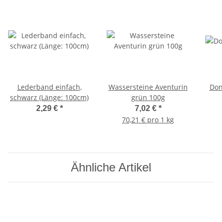
Lederband einfach,
Wassersteine Aventurin
Don
schwarz (Länge: 100cm)
grün 100g
2,29 €
*
7,02 €
*
70,21 € pro 1 kg
Ähnliche Artikel