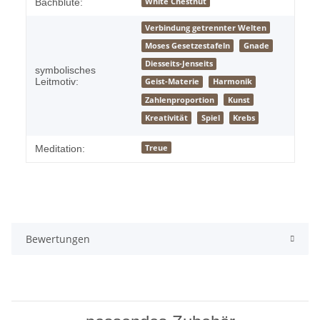
White Chestnut
Bachblüte:
Verbindung getrennter Welten
Moses Gesetzestafeln
Gnade
Diesseits-Jenseits
symbolisches
Leitmotiv:
Geist-Materie
Harmonik
Zahlenproportion
Kunst
Kreativität
Spiel
Krebs
Treue
Meditation:
Bewertungen