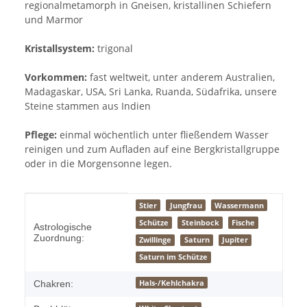
regionalmetamorph in Gneisen, kristallinen Schiefern
und Marmor
Kristallsystem:
trigonal
Vorkommen:
fast weltweit, unter anderem Australien,
Madagaskar, USA, Sri Lanka, Ruanda, Südafrika, unsere
Steine stammen aus Indien
Pflege:
einmal wöchentlich unter fließendem Wasser
reinigen und zum Aufladen auf eine Bergkristallgruppe
oder in die Morgensonne legen.
Produkteigenschaft
Wert
Stier
Jungfrau
Wassermann
Schütze
Steinbock
Fische
Astrologische
Zuordnung:
Zwillinge
Saturn
Jupiter
Saturn im Schütze
Hals-/Kehlchakra
Chakren: