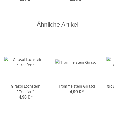
Ähnliche Artikel
Girasol Lochstein
Trommelstein Girasol
groß
"Tropfen"
4,90 €
*
4,90 €
*