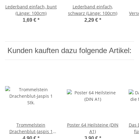
Lederband einfach, bunt
Lederband einfach,
(Länge: 100cm)
schwarz (Länge: 100cm)
Vers
1,69 €
*
2,29 €
*
Kunden kauften dazu folgende Artikel:
Trommelstein
Poster 64 Heilsteine (DIN
Das 
Drachenblut-Jaspis 1
A1)
fü
Stk.
4,90 €
*
3,90 €
*