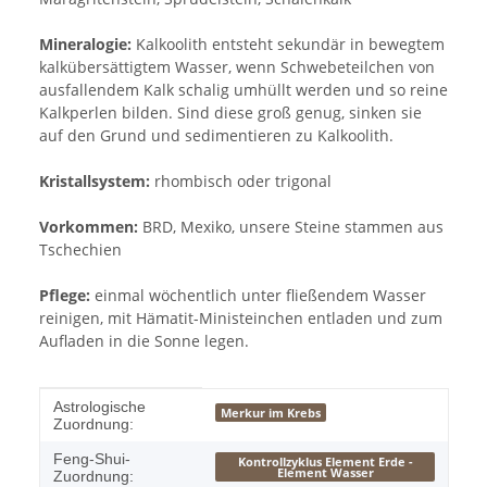
Mineralogie:
Kalkoolith entsteht sekundär in bewegtem
kalkübersättigtem Wasser, wenn Schwebeteilchen von
ausfallendem Kalk schalig umhüllt werden und so reine
Kalkperlen bilden. Sind diese groß genug, sinken sie
auf den Grund und sedimentieren zu Kalkoolith.
Kristallsystem:
rhombisch oder trigonal
Vorkommen:
BRD, Mexiko, unsere Steine stammen aus
Tschechien
Pflege:
einmal wöchentlich unter fließendem Wasser
reinigen, mit Hämatit-Ministeinchen entladen und zum
Aufladen in die Sonne legen.
Produkteigenschaft
Wert
Astrologische
Merkur im Krebs
Zuordnung:
Feng-Shui-
Kontrollzyklus Element Erde -
Element Wasser
Zuordnung: