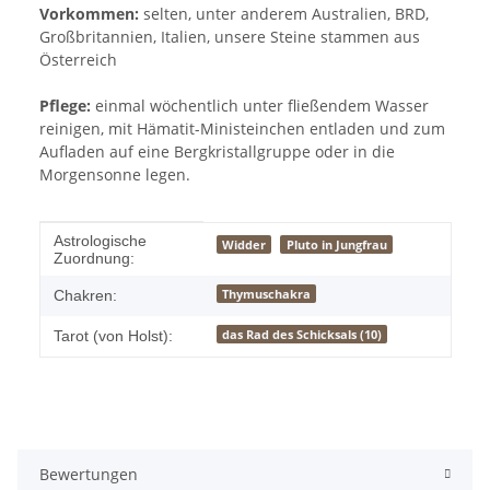
Vorkommen:
selten, unter anderem Australien, BRD,
Großbritannien, Italien, unsere Steine stammen aus
Österreich
Pflege:
einmal wöchentlich unter fließendem Wasser
reinigen, mit Hämatit-Ministeinchen entladen und zum
Aufladen auf eine Bergkristallgruppe oder in die
Morgensonne legen.
Produkteigenschaft
Wert
Astrologische
Widder
Pluto in Jungfrau
Zuordnung:
Thymuschakra
Chakren:
das Rad des Schicksals (10)
Tarot (von Holst):
Bewertungen