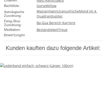
Hals-/Kehlchakra
Chakren:
Gorse
Willow
Bachblüte:
Wassermann
Uranus
Fische
Mond im 4.
Astrologische
Zuordnung:
Quadrant
Jupiter
Feng-Shui-
Ba-Gua Bereich Karriere
Zuordnung:
Beständigkeit
Treue
Meditation:
Bewertungen
Kunden kauften dazu folgende Artikel: