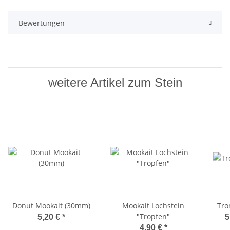
Bewertungen
weitere Artikel zum Stein
Donut Mookait (30mm)
Mookait Lochstein
Tro
"Tropfen"
5,20 €
*
5
4,90 €
*