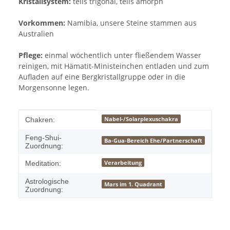
Kristallsystem:
teils trigonal, teils amorph
Vorkommen:
Namibia, unsere Steine stammen aus
Australien
Pflege:
einmal wöchentlich unter fließendem Wasser
reinigen, mit Hämatit-Ministeinchen entladen und zum
Aufladen auf eine Bergkristallgruppe oder in die
Morgensonne legen.
Produkteigenschaft
Wert
Nabel-/Solarplexuschakra
Chakren:
Feng-Shui-
Ba-Gua-Bereich Ehe/Partnerschaft
Zuordnung:
Verarbeitung
Meditation:
Astrologische
Mars im 1. Quadrant
Zuordnung: