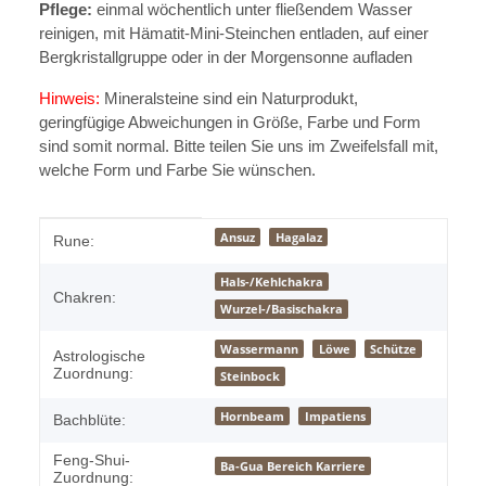
Pflege:
einmal wöchentlich unter fließendem Wasser
reinigen, mit Hämatit-Mini-Steinchen entladen, auf einer
Bergkristallgruppe oder in der Morgensonne aufladen
Hinweis:
Mineralsteine sind ein Naturprodukt,
geringfügige Abweichungen in Größe, Farbe und Form
sind somit normal. Bitte teilen Sie uns im Zweifelsfall mit,
welche Form und Farbe Sie wünschen.
Produkteigenschaft
Wert
Ansuz
Hagalaz
Rune:
Hals-/Kehlchakra
Chakren:
Wurzel-/Basischakra
Wassermann
Löwe
Schütze
Astrologische
Zuordnung:
Steinbock
Hornbeam
Impatiens
Bachblüte:
Feng-Shui-
Ba-Gua Bereich Karriere
Zuordnung: