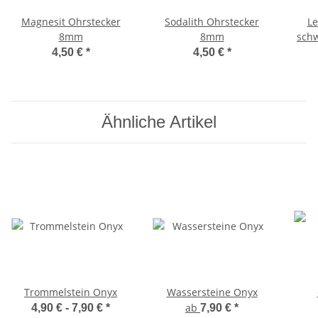
Magnesit Ohrstecker
Sodalith Ohrstecker
Le
8mm
8mm
schw
4,50 €
*
4,50 €
*
Ähnliche Artikel
Trommelstein Onyx
Wassersteine Onyx
ab
4,90 € -
7,90 €
*
7,90 €
*