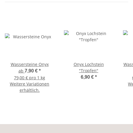
Wassersteine Onyx
Onyx Lochstein
Wass
"Tropfen"
ab
7,90 €
*
6,90 €
*
79,00 € pro 1 kg
Weitere Variationen
We
erhältlich.