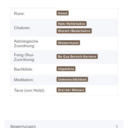
Produkteigenschaft
Wert
Ansuz
Rune:
Hals-/Kehlchakra
Chakren:
Wurzel-/Basischakra
Astrologische
Wassermann
Zuordnung:
Feng-Shui-
Ba-Gua Bereich Karriere
Zuordnung:
Impatiens
Bachblüte:
Unbestechlichkeit
Meditation:
Drei der Münzen
Tarot (von Holst):
Bewertungen