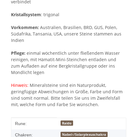
verbindet
Kristallsystem
: trigonal
Vorkommen:
Australien, Brasilien, BRD, GUS, Polen,
Südafrika, Tansania, USA, unsere Steine stammen aus
Indien
Pflege:
einmal wöchentlich unter fließendem Wasser
reinigen, mit Hämatit-Mini-Steinchen entladen und
zum Aufladen auf eine Bergkristallgruppe oder ins
Mondlicht legen
Hinweis:
Mineralsteine sind ein Naturprodukt,
geringfügige Abweichungen in Größe, Farbe und Form
sind somit normal. Bitte teilen Sie uns im Zweifelsfall
mit, welche Form und Farbe Sie wünschen.
Produkteigenschaft
Wert
Raido
Rune:
Nabel-/Solarplexuschakra
Chakren: