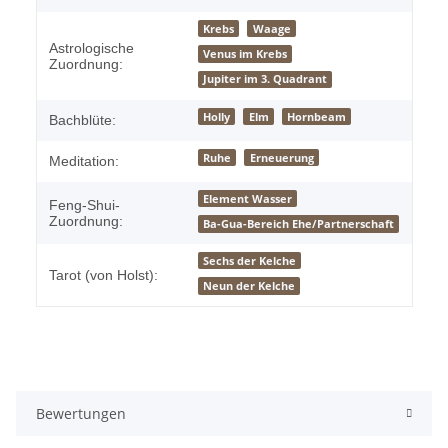
Krebs
Waage
Astrologische
Venus im Krebs
Zuordnung:
Jupiter im 3. Quadrant
Holly
Elm
Hornbeam
Bachblüte:
Ruhe
Erneuerung
Meditation:
Element Wasser
Feng-Shui-
Zuordnung:
Ba-Gua-Bereich Ehe/Partnerschaft
Sechs der Kelche
Tarot (von Holst):
Neun der Kelche
Bewertungen