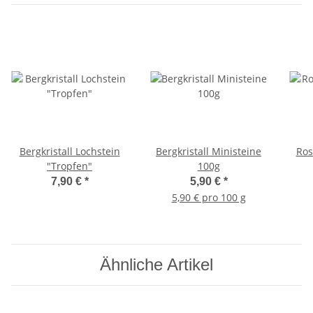
Bergkristall Lochstein
Bergkristall Ministeine
Ros
"Tropfen"
100g
7,90 €
*
5,90 €
*
5,90 € pro 100 g
Ähnliche Artikel