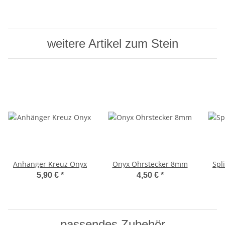
weitere Artikel zum Stein
Anhänger Kreuz Onyx
Onyx Ohrstecker 8mm
Spl
5,90 €
*
4,50 €
*
passendes Zubehör