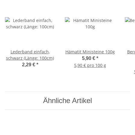
Lederband einfach,
Hämatit Ministeine 100g
Ber
schwarz (Länge: 100cm)
5,90 €
*
2,29 €
*
5,90 € pro 100 g
Ähnliche Artikel