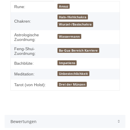
Produkteigenschaft
Wert
Ansuz
Rune:
Hals-/Kehlchakra
Chakren:
Wurzel-/Basischakra
Astrologische
Wassermann
Zuordnung:
Feng-Shui-
Ba-Gua Bereich Karriere
Zuordnung:
Impatiens
Bachblüte:
Unbestechlichkeit
Meditation:
Drei der Münzen
Tarot (von Holst):
Bewertungen