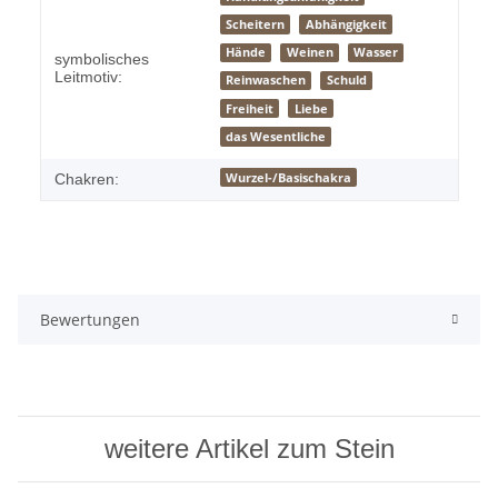
Scheitern
Abhängigkeit
Hände
Weinen
Wasser
symbolisches
Leitmotiv:
Reinwaschen
Schuld
Freiheit
Liebe
das Wesentliche
Wurzel-/Basischakra
Chakren:
Bewertungen
weitere Artikel zum Stein