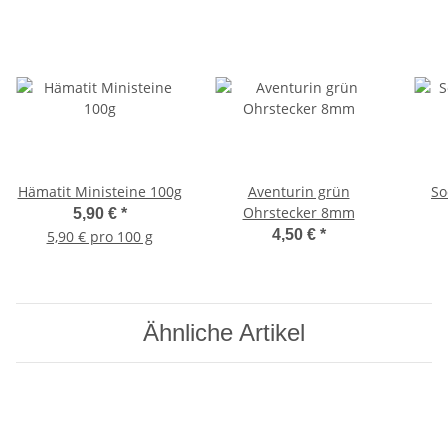
Hämatit Ministeine 100g
Aventurin grün
So
Ohrstecker 8mm
5,90 €
*
4,50 €
*
5,90 € pro 100 g
Ähnliche Artikel