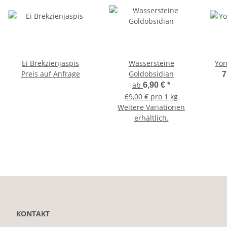
Ei Brekzienjaspis
Wassersteine
Yon
Preis auf Anfrage
Goldobsidian
7
ab
6,90 €
*
69,00 € pro 1 kg
Weitere Variationen
erhältlich.
KONTAKT