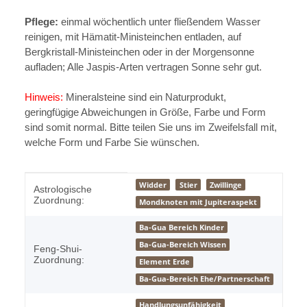
Pflege:
einmal wöchentlich unter fließendem Wasser
reinigen, mit Hämatit-Ministeinchen entladen, auf
Bergkristall-Ministeinchen oder in der Morgensonne
aufladen; Alle Jaspis-Arten vertragen Sonne sehr gut.
Hinweis:
Mineralsteine sind ein Naturprodukt,
geringfügige Abweichungen in Größe, Farbe und Form
sind somit normal. Bitte teilen Sie uns im Zweifelsfall mit,
welche Form und Farbe Sie wünschen.
Produkteigenschaft
Wert
Widder
Stier
Zwillinge
Astrologische
Zuordnung:
Mondknoten mit Jupiteraspekt
Ba-Gua Bereich Kinder
Ba-Gua-Bereich Wissen
Feng-Shui-
Zuordnung:
Element Erde
Ba-Gua-Bereich Ehe/Partnerschaft
Handlungsunfähigkeit