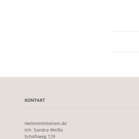
KONTAKT
Heilenmitsteinen.de
Inh. Sandra Weiße
Schafsweg 129