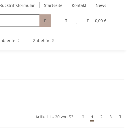
Rücktrittsformular
Startseite
Kontakt
News
0,00 €
mbiente
Zubehör
Artikel 1 - 20 von 53
1
2
3