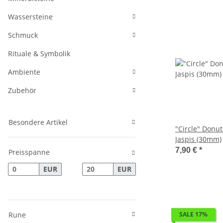
Wassersteine
Schmuck
Rituale & Symbolik
Ambiente
Zubehör
Besondere Artikel
"Circle" Donut
Jaspis (30mm)
7,90 €
*
Preisspanne
EUR
EUR
Rune
SALE 17%