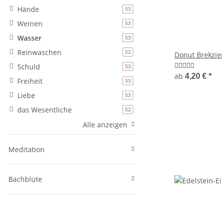
Hände
Artikel gefunden
53
Weinen
Artikel gefunden
53
Wasser
Artikel gefunden
53
Reinwaschen
Artikel gefunden
52
Donut Brekzie
Schuld
Artikel gefunden
53
ab
4,20 €
*
Freiheit
Artikel gefunden
53
Liebe
Artikel gefunden
53
das Wesentliche
Artikel gefunden
52
Alle anzeigen
Meditation
Bachblüte