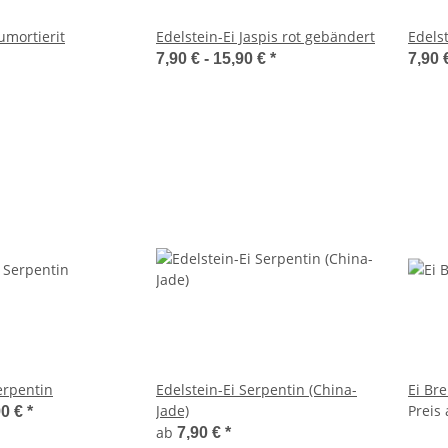
umortierit
Edelstein-Ei Jaspis rot gebändert
Edels
7,90 € -
15,90 €
*
7,90 
erpentin
Edelstein-Ei Serpentin (China-
Ei Bre
Jade)
Preis
90 €
*
ab
7,90 €
*