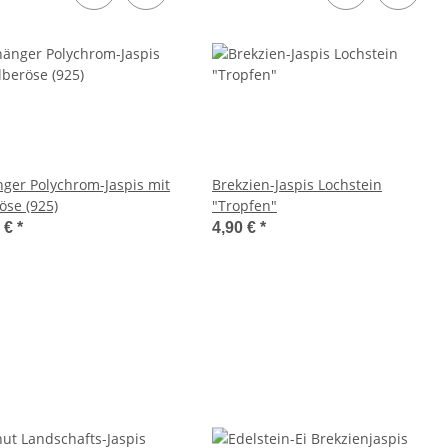
ger Polychrom-Jaspis mit
Brekzien-Jaspis Lochstein
öse (925)
"Tropfen"
0 €
*
4,90 €
*