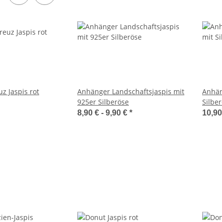
z Jaspis rot
Anhänger Landschaftsjaspis mit
Anhän
925er Silberöse
Silber
8,90 € -
9,90 €
*
10,9