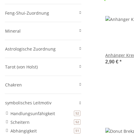
Feng-Shui-Zuordnung
Mineral
Astrologische Zuordnung
Anhänger Kreu
2,90 €
*
Tarot (von Holst)
Chakren
symbolisches Leitmotiv
Handlungsunfähigkeit
Artikel gefunden
52
Scheitern
Artikel gefunden
52
Abhängigkeit
Artikel gefunden
51