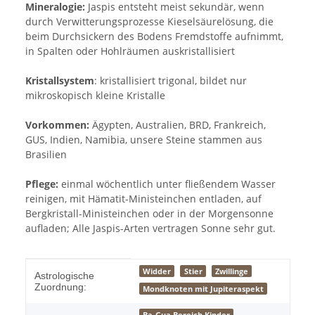
Mineralogie:
Jaspis entsteht meist sekundär, wenn
durch Verwitterungsprozesse Kieselsäurelösung, die
beim Durchsickern des Bodens Fremdstoffe aufnimmt,
in Spalten oder Hohlräumen auskristallisiert
Kristallsystem
: kristallisiert trigonal, bildet nur
mikroskopisch kleine Kristalle
Vorkommen:
Ägypten, Australien, BRD, Frankreich,
GUS, Indien, Namibia, unsere Steine stammen aus
Brasilien
Pflege:
einmal wöchentlich unter fließendem Wasser
reinigen, mit Hämatit-Ministeinchen entladen, auf
Bergkristall-Ministeinchen oder in der Morgensonne
aufladen; Alle Jaspis-Arten vertragen Sonne sehr gut.
Produkteigenschaft
Wert
Widder
Stier
Zwillinge
Astrologische
Zuordnung:
Mondknoten mit Jupiteraspekt
Ba-Gua Bereich Kinder