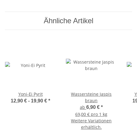
Ähnliche Artikel
Yoni-Ei Pyrit
Wassersteine Jaspis
Y
braun
12,90 € -
19,90 €
*
19
ab
6,90 €
*
69,00 € pro 1 kg
Weitere Variationen
erhältlich.