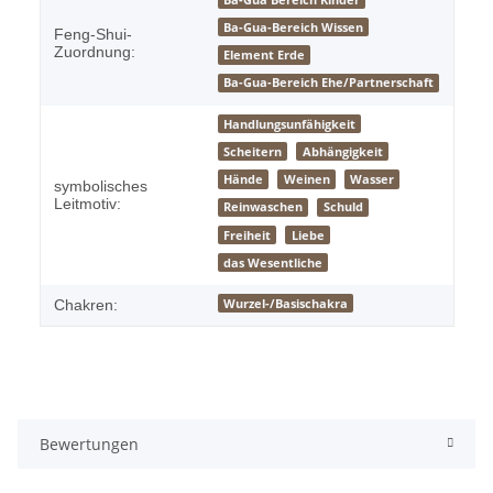
Ba-Gua-Bereich Wissen
Feng-Shui-
Zuordnung:
Element Erde
Ba-Gua-Bereich Ehe/Partnerschaft
Handlungsunfähigkeit
Scheitern
Abhängigkeit
Hände
Weinen
Wasser
symbolisches
Leitmotiv:
Reinwaschen
Schuld
Freiheit
Liebe
das Wesentliche
Wurzel-/Basischakra
Chakren:
Bewertungen