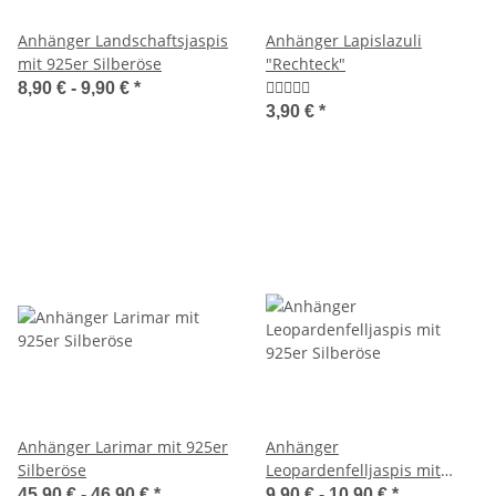
Anhänger Landschaftsjaspis
Anhänger Lapislazuli
mit 925er Silberöse
"Rechteck"
8,90 € -
9,90 €
*
3,90 €
*
Anhänger Larimar mit 925er
Anhänger
Silberöse
Leopardenfelljaspis mit
925er Silberöse
45,90 € -
46,90 €
*
9,90 € -
10,90 €
*