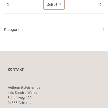
Seite
6
Kategorien
KONTAKT
Heilenmitsteinen.de
Inh. Sandra Weiße
Schafsweg 129
04668 Grimma