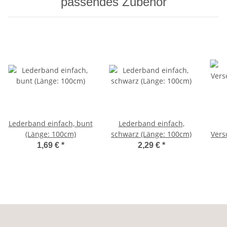
passendes Zubehör
Lederband einfach, bunt
Lederband einfach,
(Länge: 100cm)
schwarz (Länge: 100cm)
Vers
1,69 €
*
2,29 €
*