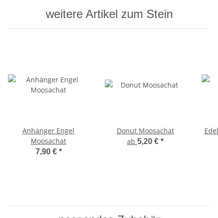
weitere Artikel zum Stein
Anhänger Engel
Donut Moosachat
Edel
Moosachat
ab
5,20 €
*
7,90 €
*