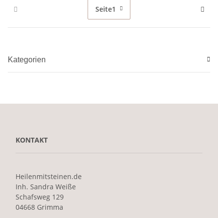
Seite
1
Kategorien
KONTAKT
Heilenmitsteinen.de
Inh. Sandra Weiße
Schafsweg 129
04668 Grimma