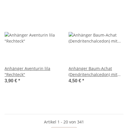
Anhänger Aventurin lila
Anhänger Baum-Achat
"Rechteck"
(Dendritenchalcedon) mit
versilberter Öse
3,90 €
*
4,50 €
*
Artikel 1 - 20 von 341