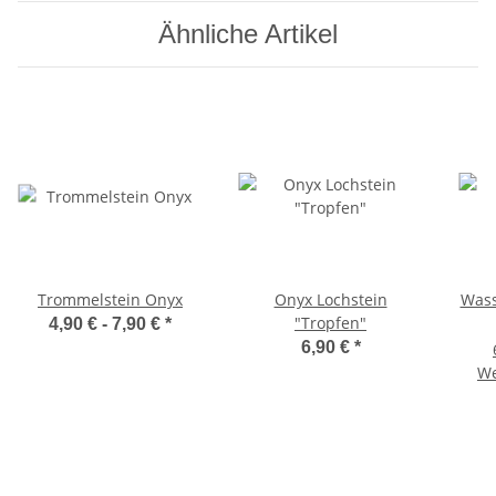
Ähnliche Artikel
Trommelstein Onyx
Onyx Lochstein
Wass
"Tropfen"
4,90 € -
7,90 €
*
6,90 €
*
We