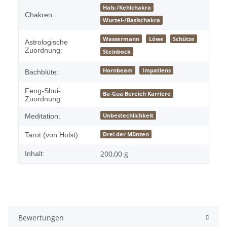
Hals-/Kehlchakra
Chakren:
Wurzel-/Basischakra
Wassermann
Löwe
Schütze
Astrologische
Zuordnung:
Steinbock
Hornbeam
Impatiens
Bachblüte:
Feng-Shui-
Ba-Gua Bereich Karriere
Zuordnung:
Unbestechlichkeit
Meditation:
Drei der Münzen
Tarot (von Holst):
200,00 g
Inhalt:
Bewertungen