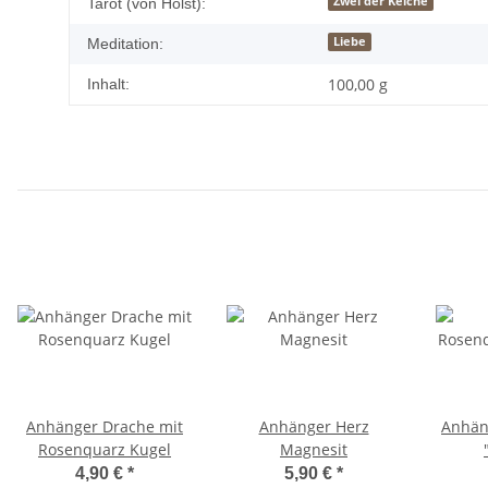
Zwei der Kelche
Tarot (von Holst):
Liebe
Meditation:
100,00 g
Inhalt:
Anhänger Drache mit
Anhänger Herz
Anhän
Rosenquarz Kugel
Magnesit
4,90 €
*
5,90 €
*