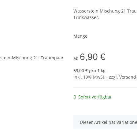
Wasserstein Mischung 21 Trau
Trinkwasser.
Menge
6,90 €
ab
69,00 € pro 1 kg
inkl. 19% MwSt. , zzgl.
Versand
Sofort verfügbar
x
Dieser Artikel hat Variatio