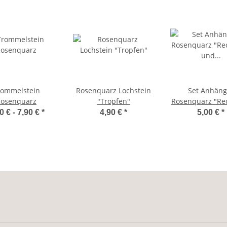
rommelstein
Rosenquarz Lochstein
Set Anhäng
osenquarz
"Tropfen"
Rosenquarz "Re
und Lederb
0 € -
7,90 €
*
4,90 €
*
5,00 €
*