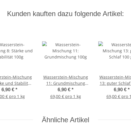
Kunden kauften dazu folgende Artikel:
rstein-Mischung
Wasserstein-Mischung
Wasserstein-Mi
rke und Stabilität
11: Grundmischung
13: guter Schlaf
100g
100g
6,90 €
*
6,90 €
*
6,90 €
*
00 € pro 1 kg
69,00 € pro 1 kg
69,00 € pro 
Ähnliche Artikel