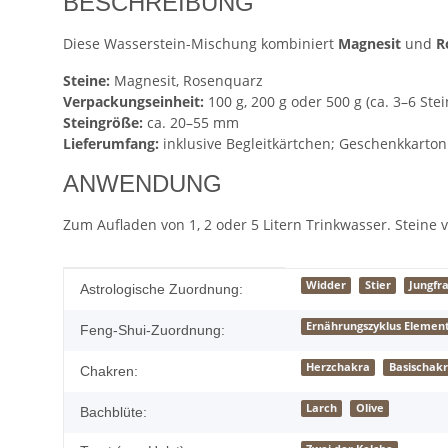
BESCHREIBUNG
Diese Wasserstein-Mischung kombiniert
Magnesit
und
R
Steine:
Magnesit, Rosenquarz
Verpackungseinheit:
100 g, 200 g oder 500 g (ca. 3–6 Stei
Steingröße:
ca. 20–55 mm
Lieferumfang:
inklusive Begleitkärtchen; Geschenkkarton
ANWENDUNG
Zum Aufladen von 1, 2 oder 5 Litern Trinkwasser. Steine
Produkteigenschaft
Wert
Widder
Stier
Jungfr
Astrologische Zuordnung:
Ernährungszyklus Element
Feng-Shui-Zuordnung:
Herzchakra
Basischak
Chakren:
Larch
Olive
Bachblüte: