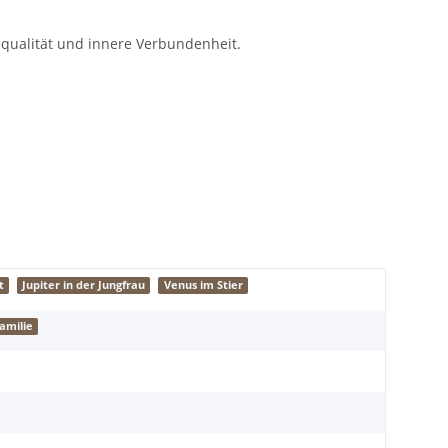
zqualität und innere Verbundenheit.
t
Jupiter in der Jungfrau
Venus im Stier
amilie