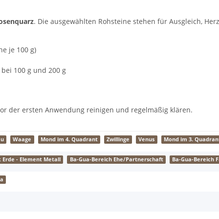
osenquarz
. Die ausgewählten Rohsteine stehen für Ausgleich, Her
ne je 100 g)
 bei 100 g und 200 g
 vor der ersten Anwendung reinigen und regelmäßig klären.
au
Waage
Mond im 4. Quadrant
Zwillinge
Venus
Mond im 3. Quadran
 Erde - Element Metall
Ba-Gua-Bereich Ehe/Partnerschaft
Ba-Gua-Bereich F
ra