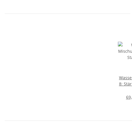
Wasse
8: Stä
69,