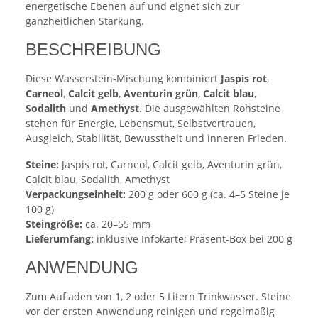
energetische Ebenen auf und eignet sich zur
ganzheitlichen Stärkung.
BESCHREIBUNG
Diese Wasserstein-Mischung kombiniert
Jaspis rot
,
Carneol
,
Calcit gelb
,
Aventurin grün
,
Calcit blau
,
Sodalith
und
Amethyst
. Die ausgewählten Rohsteine
stehen für Energie, Lebensmut, Selbstvertrauen,
Ausgleich, Stabilität, Bewusstheit und inneren Frieden.
Steine:
Jaspis rot, Carneol, Calcit gelb, Aventurin grün,
Calcit blau, Sodalith, Amethyst
Verpackungseinheit:
200 g oder 600 g (ca. 4–5 Steine je
100 g)
Steingröße:
ca. 20–55 mm
Lieferumfang:
inklusive Infokarte; Präsent-Box bei 200 g
ANWENDUNG
Zum Aufladen von 1, 2 oder 5 Litern Trinkwasser. Steine
vor der ersten Anwendung reinigen und regelmäßig