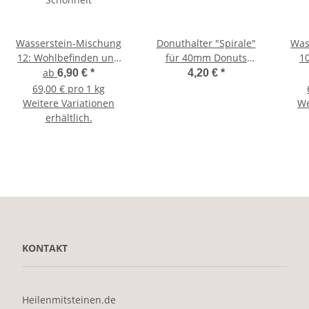
Wasserstein-Mischung
Donuthalter "Spirale"
Was
12: Wohlbefinden und
für 40mm Donuts
1
Schönheit
versilbert
ab
6,90 €
*
4,20 €
*
69,00 € pro 1 kg
Weitere Variationen
We
erhältlich.
KONTAKT
Heilenmitsteinen.de