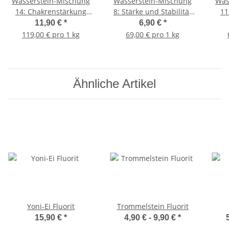
Wasserstein-Mischung
Wasserstein-Mischung
Was
14: Chakrenstärkung
8: Stärke und Stabilität
11
200g
100g
11,90 €
*
6,90 €
*
119,00 € pro 1 kg
69,00 € pro 1 kg
Ähnliche Artikel
Yoni-Ei Fluorit
Trommelstein Fluorit
15,90 €
*
4,90 € -
9,90 €
*