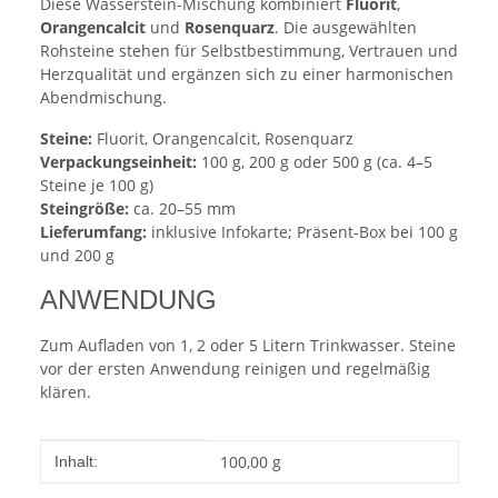
Diese Wasserstein-Mischung kombiniert
Fluorit
,
Orangencalcit
und
Rosenquarz
. Die ausgewählten
Rohsteine stehen für Selbstbestimmung, Vertrauen und
Herzqualität und ergänzen sich zu einer harmonischen
Abendmischung.
Steine:
Fluorit, Orangencalcit, Rosenquarz
Verpackungseinheit:
100 g, 200 g oder 500 g (ca. 4–5
Steine je 100 g)
Steingröße:
ca. 20–55 mm
Lieferumfang:
inklusive Infokarte; Präsent-Box bei 100 g
und 200 g
ANWENDUNG
Zum Aufladen von 1, 2 oder 5 Litern Trinkwasser. Steine
vor der ersten Anwendung reinigen und regelmäßig
klären.
Produkteigenschaft
Wert
100,00 g
Inhalt: