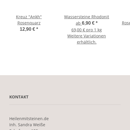
Kreuz "Ankh"
Wassersteine Rhodonit
Rosenquarz
Ros
ab
6,90 €
*
12,90 €
*
69,00 € pro 1 kg
Weitere Variationen
erhältlich.
KONTAKT
Heilenmitsteinen.de
Inh. Sandra Weiße