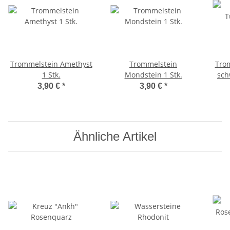
Trommelstein Amethyst
Trommelstein
Tro
1 Stk.
Mondstein 1 Stk.
sch
3,90 €
*
3,90 €
*
Ähnliche Artikel