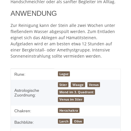
Handschmeichler oder als sanfter Begleiter im Alltag.
ANWENDUNG
Zur Reinigung kann der Stein alle zwei Wochen unter
fließendem Wasser abgespült werden. Zum Entladen
eignet sich das Ablegen auf Hämatitsteinen.
Aufgeladen wird er am besten etwa 12 Stunden auf
einer Bergkristall- oder Amethystgruppe. Intensive
Sonneneinstrahlung sollte vermieden werden.
Produkteigenschaft
Wert
Laguz
Rune:
Stier
Waage
Venus
Astrologische
Mond im 3. Quadrant
Zuordnung:
Venus im Stier
Herzchakra
Chakren:
Larch
Olive
Bachblüte: