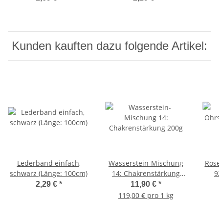
Kunden kauften dazu folgende Artikel:
Lederband einfach,
Wasserstein-Mischung
Ros
schwarz (Länge: 100cm)
14: Chakrenstärkung
9
200g
2,29 €
*
11,90 €
*
119,00 € pro 1 kg