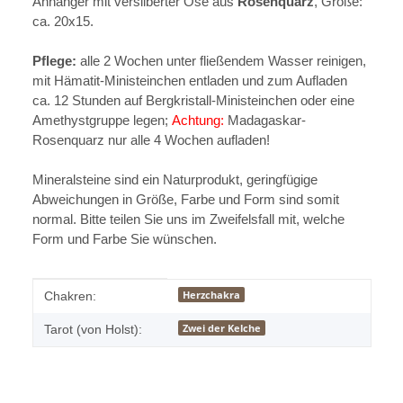
Anhänger mit versilberter Öse aus
Rosenquarz
, Größe:
ca. 20x15.
Pflege:
alle 2 Wochen unter fließendem Wasser reinigen,
mit Hämatit-Ministeinchen entladen und zum Aufladen
ca. 12 Stunden auf Bergkristall-Ministeinchen oder eine
Amethystgruppe legen;
Achtung:
Madagaskar-
Rosenquarz nur alle 4 Wochen aufladen!
Mineralsteine sind ein Naturprodukt, geringfügige
Abweichungen in Größe, Farbe und Form sind somit
normal. Bitte teilen Sie uns im Zweifelsfall mit, welche
Form und Farbe Sie wünschen.
Produkteigenschaft
Wert
Herzchakra
Chakren:
Zwei der Kelche
Tarot (von Holst):