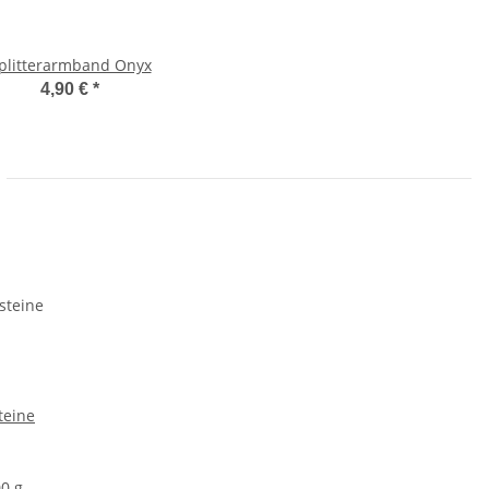
plitterarmband Onyx
4,90 €
*
teine
00 g