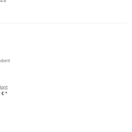
orit
0 €
*