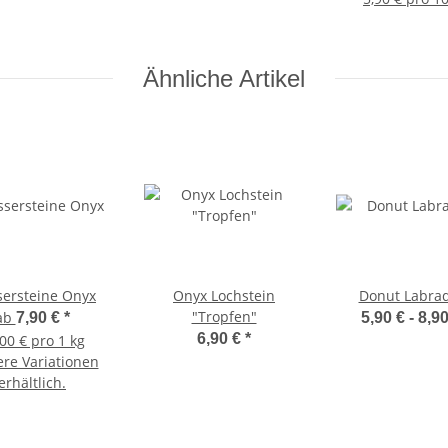
Ähnliche Artikel
ersteine Onyx
Onyx Lochstein
Donut Labrad
"Tropfen"
ab
7,90 €
*
5,90 € -
8,9
6,90 €
*
00 € pro 1 kg
ere Variationen
erhältlich.