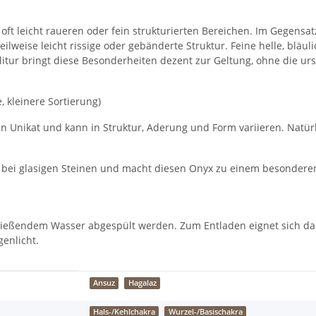
, oft leicht raueren oder fein strukturierten Bereichen. Im Gegensa
teilweise leicht rissige oder gebänderte Struktur. Feine helle, blä
Politur bringt diese Besonderheiten dezent zur Geltung, ohne die u
, kleinere Sortierung)
st ein Unikat und kann in Struktur, Aderung und Form variieren. Nat
ls bei glasigen Steinen und macht diesen Onyx zu einem besonderen,
fließendem Wasser abgespült werden. Zum Entladen eignet sich da
enlicht.
Ansuz
Hagalaz
Hals-/Kehlchakra
Wurzel-/Basischakra