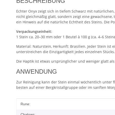
BESCHREIBUNG
Echter Onyx zeigt sich in tiefem Schwarz mit natürlichen
nicht gleichmäßig glatt, sondern zeigt eine gewachsene, 
ein Hinweis auf die natürliche Echtheit des Steins. Die 
Verpackungseinheit:
1 Stein ca. 20–30 mm oder 1 Beutel à 100 g (ca. 4–6 Steine
Material: Naturstein, Herkunft: Brasilien. Jeder Stein i
unterstreichen die Einzigartigkeit jedes einzelnen Stücks.
Die Haptik ist etwas ursprünglicher und weniger glatt a
ANWENDUNG
Zur Reinigung kann der Stein einmal wöchentlich unter 
besten auf einer Bergkristallgruppe oder im sanften Morg
Produkteigenschaft
Wert
Rune:
Chakren: