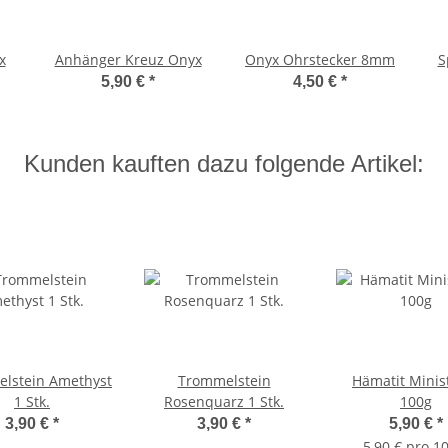
x
Anhänger Kreuz Onyx
Onyx Ohrstecker 8mm
S
5,90 €
*
4,50 €
*
Kunden kauften dazu folgende Artikel:
lstein Amethyst
Trommelstein
Hämatit Minis
1 Stk.
Rosenquarz 1 Stk.
100g
3,90 €
*
3,90 €
*
5,90 €
*
5,90 € pro 1