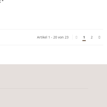
€
*
Artikel 1 - 20 von 23
1
2