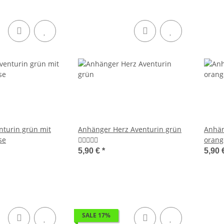
turin grün mit
Anhänger Herz Aventurin grün
Anhän
se
orang
5,90 €
*
5,90 
SALE 17%