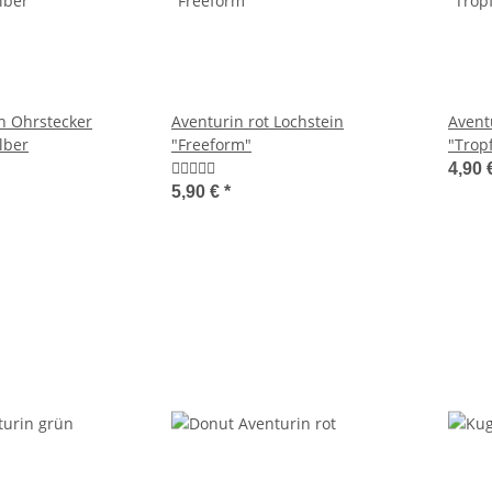
n Ohrstecker
Aventurin rot Lochstein
Avent
lber
"Freeform"
"Trop
4,90 
5,90 €
*