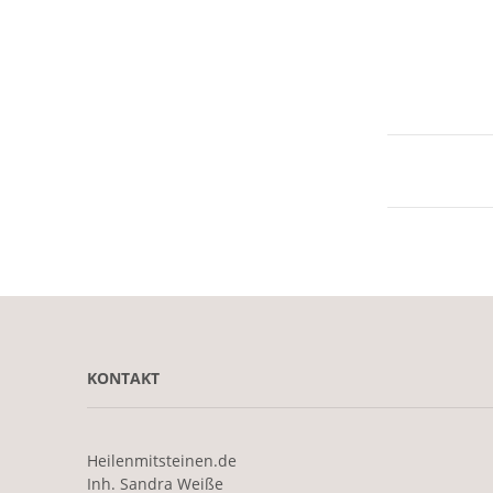
KONTAKT
Heilenmitsteinen.de
Inh. Sandra Weiße