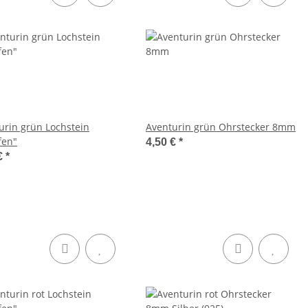
urin grün Lochstein
Aventurin grün Ohrstecker 8mm
fen"
4,50 €
*
€
*