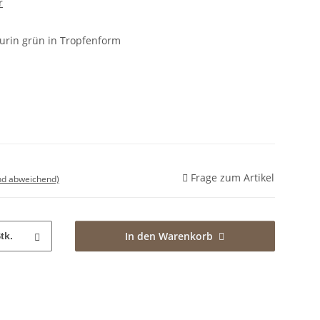
r
urin grün in Tropfenform
Frage zum Artikel
nd abweichend)
In den Warenkorb
tk.