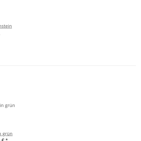
hstein
"
n grün
0 €
*