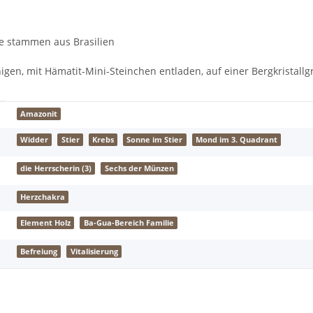
e stammen aus Brasilien
gen, mit Hämatit-Mini-Steinchen entladen, auf einer Bergkristall
Amazonit
Widder
Stier
Krebs
Sonne im Stier
Mond im 3. Quadrant
die Herrscherin (3)
Sechs der Münzen
Herzchakra
Element Holz
Ba-Gua-Bereich Familie
Befreiung
Vitalisierung