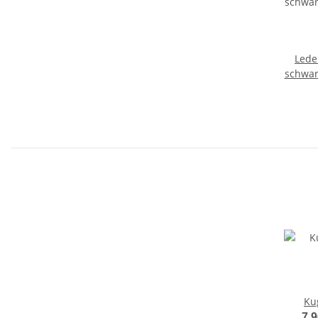
Lede
schwar
Kug
7,9