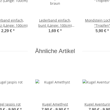
rband einfach,
Lederband einfach,
Mondstein Loc
z (Länge: 100cm)
bunt (Länge: 100cm)
"Tropfen
braun
2,29 €
*
1,69 €
*
5,90 €
*
Ähnliche Artikel
el Jaspis rot
Kugel Amethyst
Kugel Aventuri
0 € -
9,90 €
*
7,90 € -
9,90 €
*
7,90 € -
9,9