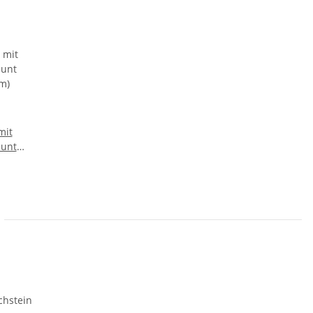
mit
bunt
m)