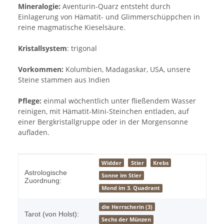
Mineralogie:
Aventurin-Quarz entsteht durch
Einlagerung von Hämatit- und Glimmerschüppchen in
reine magmatische Kieselsäure.
Kristallsystem
: trigonal
Vorkommen:
Kolumbien, Madagaskar, USA, unsere
Steine stammen aus Indien
Pflege:
einmal wöchentlich unter fließendem Wasser
reinigen, mit Hämatit-Mini-Steinchen entladen, auf
einer Bergkristallgruppe oder in der Morgensonne
aufladen.
Produkteigenschaft
Wert
Widder
Stier
Krebs
Astrologische
Sonne im Stier
Zuordnung:
Mond im 3. Quadrant
die Herrscherin (3)
Tarot (von Holst):
Sechs der Münzen