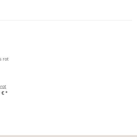
 rot
0 €
*