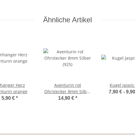
Ähnliche Artikel
hänger Herz
Aventurin rot
Kugel Jaspis
nturin orange
Ohrstecker 8mm Silber
7,90 € -
9,9
(925)
5,90 €
*
14,90 €
*