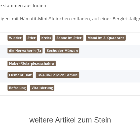
ne stammen aus Indien
gen, mit Hämatit-Mini-Steinchen entladen, auf einer Bergkristall
Widder
Stier
Krebs
Sonne im Stier
Mond im 3. Quadrant
die Herrscherin (3)
Sechs der Münzen
Nabel-/Solarplexuschakra
Element Holz
Ba-Gua-Bereich Familie
Befreiung
Vitalisierung
weitere Artikel zum Stein