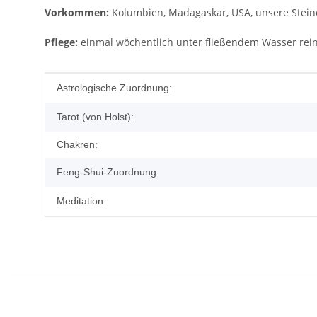
Vorkommen:
Kolumbien, Madagaskar, USA, unsere Stei
Pflege:
einmal wöchentlich unter fließendem Wasser reini
Produkteigenschaft
Wert
Astrologische Zuordnung:
Tarot (von Holst):
Chakren:
Feng-Shui-Zuordnung:
Meditation: