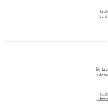
Lede
bunt 
Lede
schwar