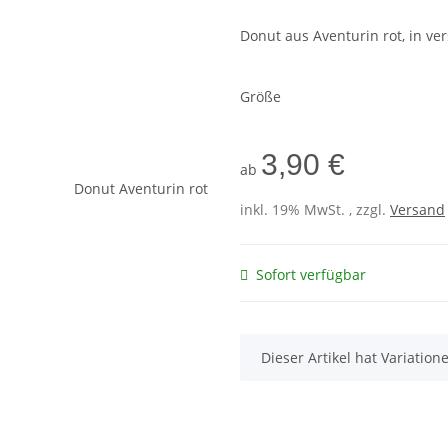
Donut aus Aventurin rot, in v
Größe
3,90 €
ab
inkl. 19% MwSt. , zzgl.
Versand
Sofort verfügbar
x
Dieser Artikel hat Variatio