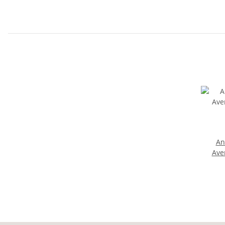
An
Ave