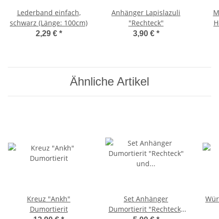
Lederband einfach,
Anhänger Lapislazuli
M
schwarz (Länge: 100cm)
"Rechteck"
H
2,29 €
*
3,90 €
*
Ähnliche Artikel
Kreuz "Ankh"
Set Anhänger
Wür
Dumortierit
Dumortierit "Rechteck"