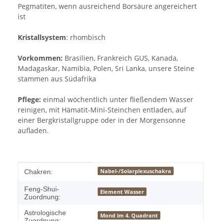
Pegmatiten, wenn ausreichend Borsäure angereichert
ist
Kristallsystem
: rhombisch
Vorkommen:
Brasilien, Frankreich GUS, Kanada,
Madagaskar, Namibia, Polen, Sri Lanka, unsere Steine
stammen aus Südafrika
Pflege:
einmal wöchentlich unter fließendem Wasser
reinigen, mit Hämatit-Mini-Steinchen entladen, auf
einer Bergkristallgruppe oder in der Morgensonne
aufladen.
Produkteigenschaft
Wert
Nabel-/Solarplexuschakra
Chakren:
Feng-Shui-
Element Wasser
Zuordnung:
Astrologische
Mond im 4. Quadrant
Zuordnung: