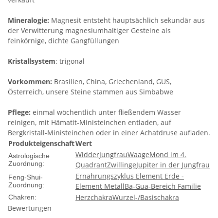
Mineralogie:
Magnesit entsteht hauptsächlich sekundär aus
der Verwitterung magnesiumhaltiger Gesteine als
feinkörnige, dichte Gangfüllungen
Kristallsystem
: trigonal
Vorkommen:
Brasilien, China, Griechenland, GUS,
Österreich, unsere Steine stammen aus Simbabwe
Pflege:
einmal wöchentlich unter fließendem Wasser
reinigen, mit Hämatit-Ministeinchen entladen, auf
Bergkristall-Ministeinchen oder in einer Achatdruse aufladen.
Produkteigenschaft
Wert
Widder
Jungfrau
Waage
Mond im 4.
Astrologische
Zuordnung:
Quadrant
Zwillinge
Jupiter in der Jungfrau
Ernährungszyklus Element Erde -
Feng-Shui-
Zuordnung:
Element Metall
Ba-Gua-Bereich Familie
Herzchakra
Wurzel-/Basischakra
Chakren:
Bewertungen