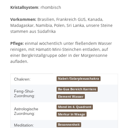
Kristallsystem
: rhombisch
Vorkommen:
Brasilien, Frankreich GUS, Kanada,
Madagaskar, Namibia, Polen, Sri Lanka, unsere Steine
stammen aus Südafrika
Pflege:
einmal wöchentlich unter fließendem Wasser
reinigen, mit Hämatit-Mini-Steinchen entladen, auf
einer Bergkristallgruppe oder in der Morgensonne
aufladen.
Produkteigenschaft
Wert
Nabel-/Solarplexuschakra
Chakren:
Ba-Gua Bereich Karriere
Feng-Shui-
Zuordnung:
Element Wasser
Mond im 4. Quadrant
Astrologische
Zuordnung:
Merkur in Waage
Besonnenheit
Meditation: