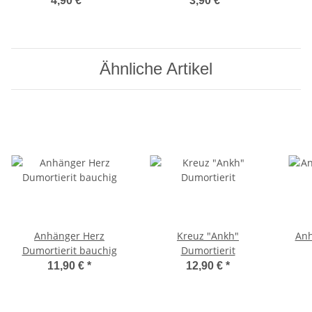
4,90 €
*
3,90 €
*
Ähnliche Artikel
Anhänger Herz
Kreuz "Ankh"
Anh
Dumortierit bauchig
Dumortierit
11,90 €
*
12,90 €
*