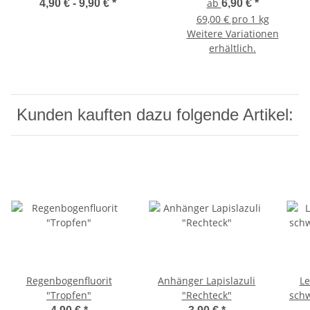
ab
4,90 € -
9,90 €
*
6,90 €
*
69,00 € pro 1 kg
Weitere Variationen
erhältlich.
Kunden kauften dazu folgende Artikel:
Regenbogenfluorit
Anhänger Lapislazuli
Le
"Tropfen"
"Rechteck"
schw