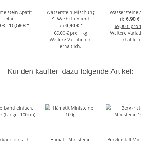
elstein Apatit
Wasserstein-Mischung
Wassersteine A
blau
9: Wachstum und
ab
6,90 €
Entwicklung
ab
0 € -
15,59 €
*
6,90 €
*
69,00 € pro 
69,00 € pro 1 kg
Weitere Variat
Weitere Variationen
erhältlich
erhältlich.
Kunden kauften dazu folgende Artikel:
rband einfach,
Hämatit Ministeine
Bergkristall Min