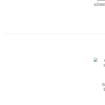
schwar
K