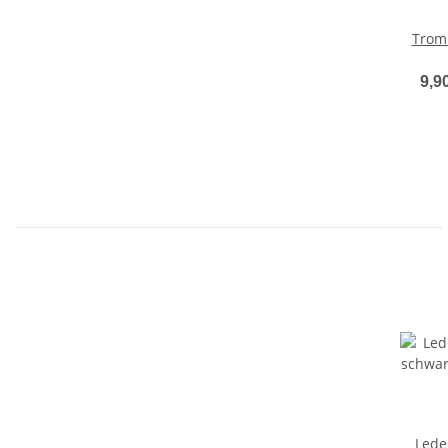
Tromm
9,9
Lede