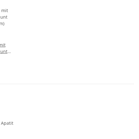
mit
bunt
m)