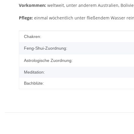
Vorkommen:
weltweit, unter anderem Australien, Bolivi
Pflege:
einmal wöchentlich unter fließendem Wasser rein
Produkteigenschaft
Wert
Chakren:
Feng-Shui-Zuordnung:
Astrologische Zuordnung:
Meditation:
Bachblüte: