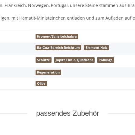
en, Frankreich, Norwegen, Portugal, unsere Steine stammen aus Bra
igen, mit Hämatit-Ministeinchen entladen und zum Aufladen auf e
Kronen-/Scheitelchakra
Ba-Gua-Bereich Reichtum
Element Holz
Schütze
Jupiter im 2. Quadrant
Zwillinge
Regeneration
Olive
passendes Zubehör