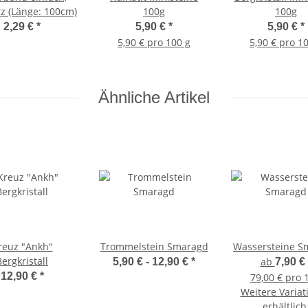
z (Länge: 100cm)
100g
100g
2,29 €
*
5,90 €
*
5,90 €
*
5,90 € pro 100 g
5,90 € pro 1
Ähnliche Artikel
reuz "Ankh"
Trommelstein Smaragd
Wassersteine S
Bergkristall
ab
5,90 € -
12,90 €
*
7,90 €
12,90 €
*
79,00 € pro 
Weitere Variat
erhältlich