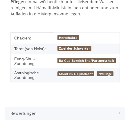
Pflege:
einmal wöchentlich unter fließendem Wasser
reinigen, mit Hämatit-Ministeinchen entladen und zum
Aufladen in die Morgensonne legen.
Produkteigenschaft
Wert
Herzchakra
Chakren:
Zwei der Schwerter
Tarot (von Holst):
Feng-Shui-
Ba-Gua-Bereich Ehe/Partnerschaft
Zuordnung:
Astrologische
Mond im 4. Quadrant
Zwillinge
Zuordnung:
Bewertungen