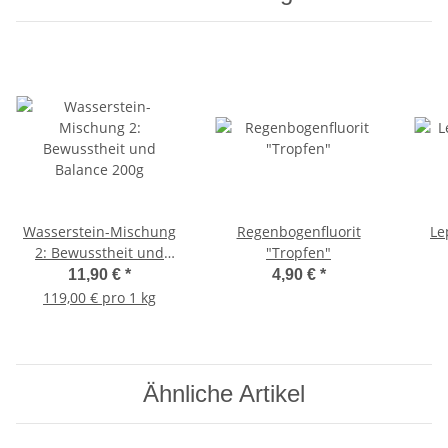
Wasserstein-Mischung
Regenbogenfluorit
Le
2: Bewusstheit und
"Tropfen"
Balance 200g
11,90 €
*
4,90 €
*
119,00 € pro 1 kg
Ähnliche Artikel