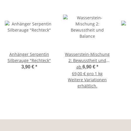
Anhänger Serpentin
Wasserstein-Mischung
Silberauge "Rechteck"
2: Bewusstheit und
Balance
ab
3,90 €
*
6,90 €
*
69,00 € pro 1 kg
Weitere Variationen
erhältlich.