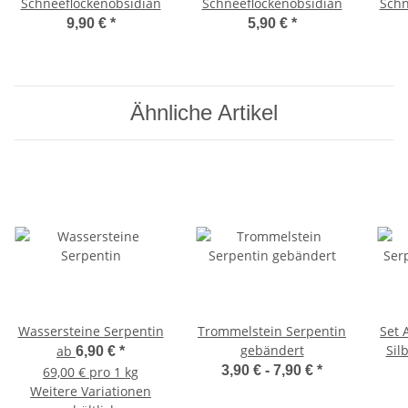
Schneeflockenobsidian
Schneeflockenobsidian
Schn
9,90 €
*
5,90 €
*
Ähnliche Artikel
Wassersteine Serpentin
Trommelstein Serpentin
Set 
gebändert
Sil
ab
6,90 €
*
3,90 € -
7,90 €
*
69,00 € pro 1 kg
Weitere Variationen