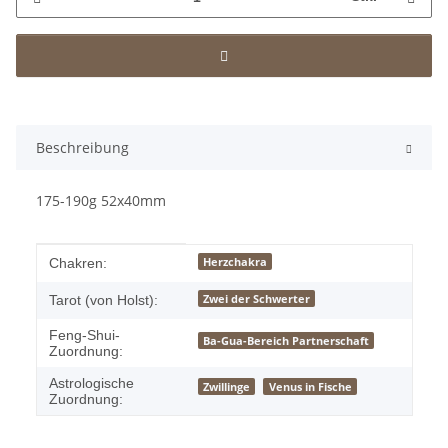
Beschreibung
175-190g 52x40mm
Produkteigenschaft
Wert
Herzchakra
Chakren:
Zwei der Schwerter
Tarot (von Holst):
Feng-Shui-
Ba-Gua-Bereich Partnerschaft
Zuordnung:
Astrologische
Zwillinge
Venus in Fische
Zuordnung: