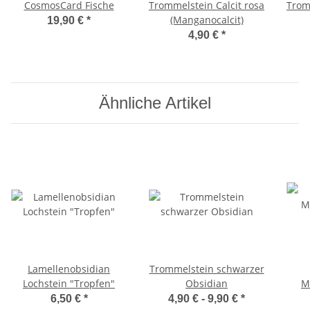
CosmosCard Fische
Trommelstein Calcit rosa
Trom
(Manganocalcit)
19,90 €
*
4,90 €
*
Ähnliche Artikel
Lamellenobsidian
Trommelstein schwarzer
Lochstein "Tropfen"
Obsidian
M
6,50 €
*
4,90 € -
9,90 €
*