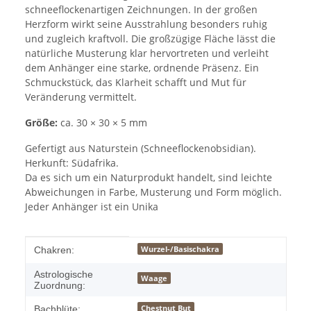
schneeflockenartigen Zeichnungen. In der großen
Herzform wirkt seine Ausstrahlung besonders ruhig
und zugleich kraftvoll. Die großzügige Fläche lässt die
natürliche Musterung klar hervortreten und verleiht
dem Anhänger eine starke, ordnende Präsenz. Ein
Schmuckstück, das Klarheit schafft und Mut für
Veränderung vermittelt.
Größe:
ca. 30 × 30 × 5 mm
Gefertigt aus Naturstein (Schneeflockenobsidian).
Herkunft: Südafrika.
Da es sich um ein Naturprodukt handelt, sind leichte
Abweichungen in Farbe, Musterung und Form möglich.
Jeder Anhänger ist ein Unika
Produkteigenschaft
Wert
Wurzel-/Basischakra
Chakren:
Astrologische
Waage
Zuordnung:
Chestnut But
Bachblüte: