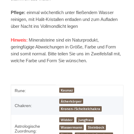
Pflege:
einmal wöchentlich unter fließendem Wasser
reinigen, mit Halit-Kristallen entladen und zum Aufladen
über Nacht ins Vollmondlicht legen
Hinweis:
Mineralsteine sind ein Naturprodukt,
geringfügige Abweichungen in Größe, Farbe und Form
sind somit normal. Bitte teilen Sie uns im Zweifelsfall mit,
welche Farbe und Form Sie wünschen.
Produkteigenschaft
Wert
Kaunaz
Rune:
Ätherkörper
Chakren:
Kronen-/Scheitelchakra
Widder
Jungfrau
Astrologische
Wassermann
Steinbock
Zuordnung: