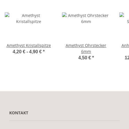
Amethyst Kristallspitze
Amethyst Ohrstecker
Anh
6mm
4,20 € -
4,90 €
*
4,50 €
*
12
KONTAKT