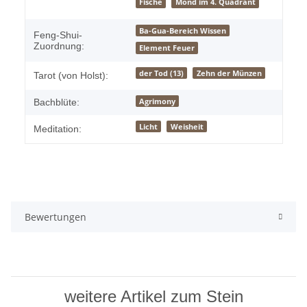
Fische
Mond im 4. Quadrant
Ba-Gua-Bereich Wissen
Feng-Shui-
Zuordnung:
Element Feuer
der Tod (13)
Zehn der Münzen
Tarot (von Holst):
Agrimony
Bachblüte:
Licht
Weisheit
Meditation:
Bewertungen
weitere Artikel zum Stein