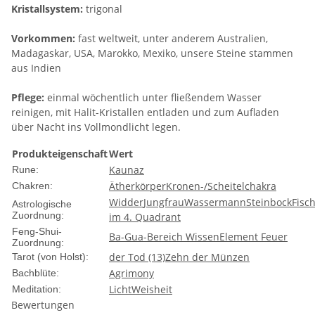
Kristallsystem:
trigonal
Vorkommen:
fast weltweit, unter anderem Australien,
Madagaskar, USA, Marokko, Mexiko, unsere Steine stammen
aus Indien
Pflege:
einmal wöchentlich unter fließendem Wasser
reinigen, mit Halit-Kristallen entladen und zum Aufladen
über Nacht ins Vollmondlicht legen.
Produkteigenschaft
Wert
Kaunaz
Rune:
Ätherkörper
Kronen-/Scheitelchakra
Chakren:
Widder
Jungfrau
Wassermann
Steinbock
Fisc
Astrologische
Zuordnung:
im 4. Quadrant
Feng-Shui-
Ba-Gua-Bereich Wissen
Element Feuer
Zuordnung:
der Tod (13)
Zehn der Münzen
Tarot (von Holst):
Agrimony
Bachblüte:
Licht
Weisheit
Meditation:
Bewertungen