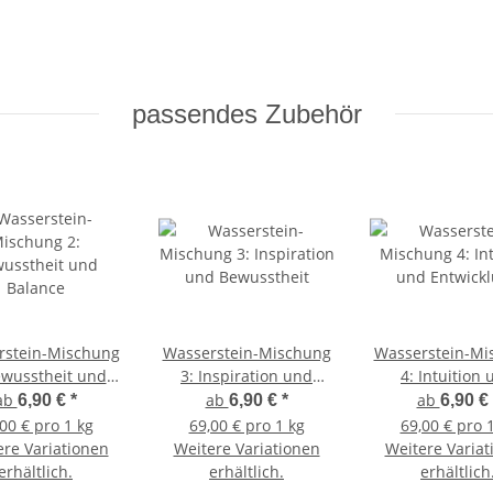
passendes Zubehör
rstein-Mischung
Wasserstein-Mischung
Wasserstein-Mi
ewusstheit und
3: Inspiration und
4: Intuition
Balance
Bewusstheit
Entwicklu
ab
ab
ab
6,90 €
*
6,90 €
*
6,90 €
00 € pro 1 kg
69,00 € pro 1 kg
69,00 € pro 
ere Variationen
Weitere Variationen
Weitere Variat
erhältlich.
erhältlich.
erhältlich