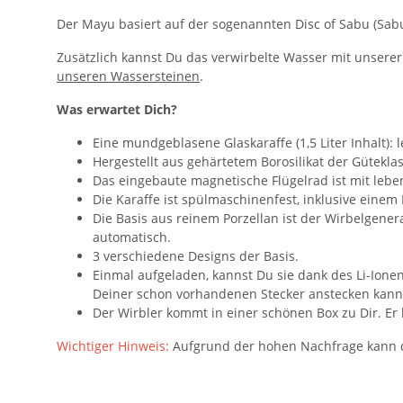
Der Mayu basiert auf der sogenannten Disc of Sabu (Sabu
Zusätzlich kannst Du das verwirbelte Wasser mit unsere
unseren Wassersteinen
.
Was erwartet Dich?
Eine mundgeblasene Glaskaraffe (1,5 Liter Inhalt): le
Hergestellt aus gehärtetem Borosilikat der Güteklas
Das eingebaute magnetische Flügelrad ist mit lebe
Die Karaffe ist spülmaschinenfest, inklusive einem 
Die Basis aus reinem Porzellan ist der Wirbelgene
automatisch.
3 verschiedene Designs der Basis.
Einmal aufgeladen, kannst Du sie dank des Li-Ione
Deiner schon vorhandenen Stecker anstecken kann
Der Wirbler kommt in einer schönen Box zu Dir. Er
Wichtiger Hinweis:
Aufgrund der hohen Nachfrage kann di