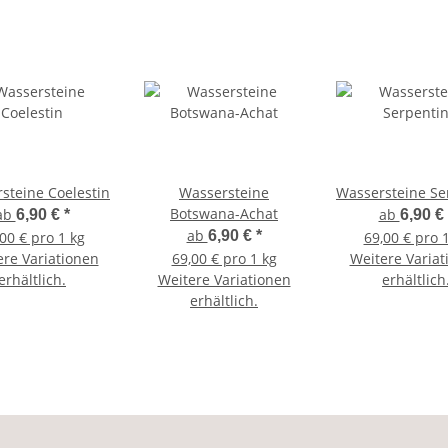
steine Coelestin
Wassersteine
Wassersteine Se
Botswana-Achat
ab
ab
6,90 €
*
6,90 €
ab
6,90 €
*
00 € pro 1 kg
69,00 € pro 
ere Variationen
69,00 € pro 1 kg
Weitere Variat
erhältlich.
Weitere Variationen
erhältlich
erhältlich.