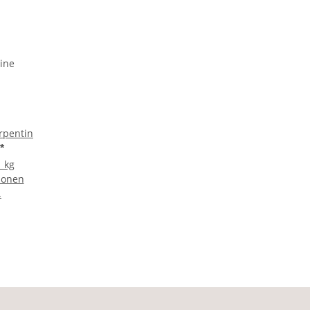
rpentin
*
1 kg
ionen
.