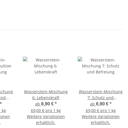
schung
Wasserstein-Mischung
Wasserstein-Mischung
 und
6: Lebenskraft
7: Schutz und
ng
Befreiung
ab
ab
*
6,90 €
*
6,90 €
*
1 kg
69,00 € pro 1 kg
69,00 € pro 1 kg
ionen
Weitere Variationen
Weitere Variationen
.
erhältlich.
erhältlich.