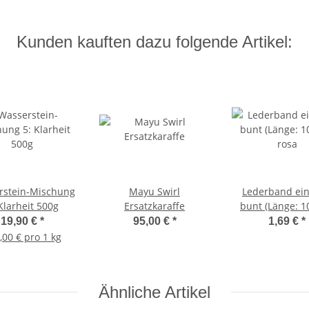
Kunden kauften dazu folgende Artikel:
rstein-Mischung
Mayu Swirl
Lederband ein
Klarheit 500g
Ersatzkaraffe
bunt (Länge: 
rosa
19,90 €
*
95,00 €
*
1,69 €
*
,00 € pro 1 kg
Ähnliche Artikel