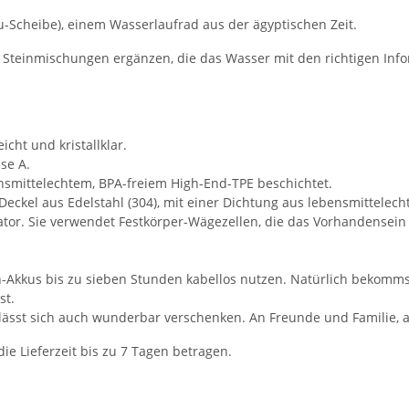
-Scheibe), einem Wasserlaufrad aus der ägyptischen Zeit.
r Steinmischungen ergänzen, die das Wasser mit den richtigen Inf
icht und kristallklar.
se A.
nsmittelechtem, BPA-freiem High-End-TPE beschichtet.
Deckel aus Edelstahl (304), mit einer Dichtung aus lebensmittelech
rator. Sie verwendet Festkörper-Wägezellen, die das Vorhandensei
n-Akkus bis zu sieben Stunden kabellos nutzen. Natürlich bekomms
st.
 lässt sich auch wunderbar verschenken. An Freunde und Familie, a
e Lieferzeit bis zu 7 Tagen betragen.