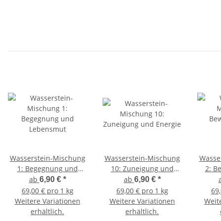
Wasserstein-Mischung
Wasserstein-Mischung
Wasse
1: Begegnung und
10: Zuneigung und
2: B
Lebensmut
Energie
ab
ab
6,90 €
*
6,90 €
*
69,00 € pro 1 kg
69,00 € pro 1 kg
69,
Weitere Variationen
Weitere Variationen
Weit
erhältlich.
erhältlich.