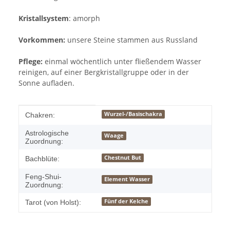
Kristallsystem
: amorph
Vorkommen:
unsere Steine stammen aus Russland
Pflege:
einmal wöchentlich unter fließendem Wasser
reinigen, auf einer Bergkristallgruppe oder in der
Sonne aufladen.
Produkteigenschaft
Wert
Wurzel-/Basischakra
Chakren:
Astrologische
Waage
Zuordnung:
Chestnut But
Bachblüte:
Feng-Shui-
Element Wasser
Zuordnung:
Fünf der Kelche
Tarot (von Holst):