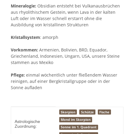
Mineralogie:
Obsidian entsteht bei Vulkanausbrüchen
aus rhyolithischem Gestein, wenn Lava in der kalten
Luft oder im Wasser schnell erstarrt ohne die
Ausbildung von kristallinen Strukturen
Kristallsystem
: amorph
Vorkommen:
Armenien, Bolivien, BRD, Equador,
Griechenland, Indonesien, Ungarn, USA, unsere Steine
stammen aus Mexiko
Pflege:
einmal wöchentlich unter fließendem Wasser
reinigen, auf einer Bergkristallgruppe oder in der
Sonne aufladen
Produkteigenschaft
Wert
Skorpion
Schütze
Fische
Mond im Skorpion
Astrologische
Zuordnung:
Sonne im 1. Quadrant