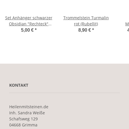
Set Anhänger schwarzer
Trommelstein Turmalin
Obsidian "Rechteck"
rot (Rubellit)
M
und Lederband
5,00 €
*
8,90 €
*
KONTAKT
Heilenmitsteinen.de
Inh. Sandra Weiße
Schafsweg 129
04668 Grimma