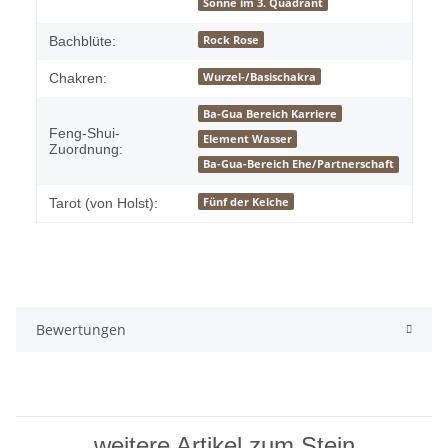
Sonne im 3. Quadrant
Rock Rose
Bachblüte:
Wurzel-/Basischakra
Chakren:
Ba-Gua Bereich Karriere
Feng-Shui-
Element Wasser
Zuordnung:
Ba-Gua-Bereich Ehe/Partnerschaft
Fünf der Kelche
Tarot (von Holst):
Bewertungen
weitere Artikel zum Stein