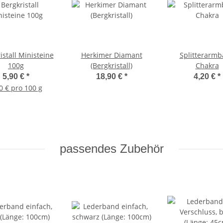
istall Ministeine
Herkimer Diamant
Splitterarm
100g
(Bergkristall)
Chakra
5,90 €
*
18,90 €
*
4,20 €
*
0 € pro 100 g
passendes Zubehör