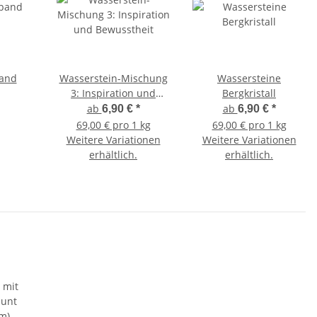
band
Wasserstein-Mischung
Wassersteine
3: Inspiration und
Bergkristall
Bewusstheit
ab
ab
6,90 €
*
6,90 €
*
69,00 € pro 1 kg
69,00 € pro 1 kg
Weitere Variationen
Weitere Variationen
erhältlich.
erhältlich.