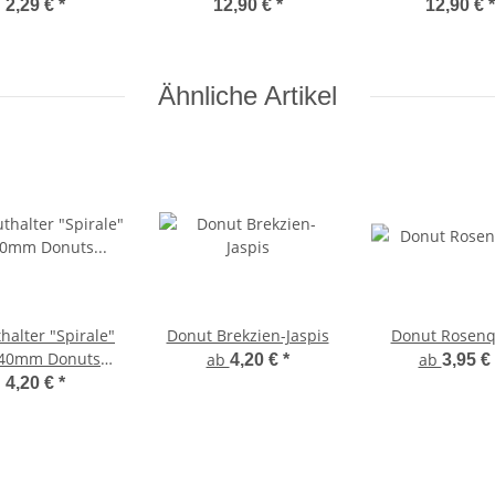
2,29 €
*
12,90 €
*
12,90 €
*
Ähnliche Artikel
halter "Spirale"
Donut Brekzien-Jaspis
Donut Rosenq
 40mm Donuts
ab
ab
4,20 €
*
3,95 €
versilbert
4,20 €
*