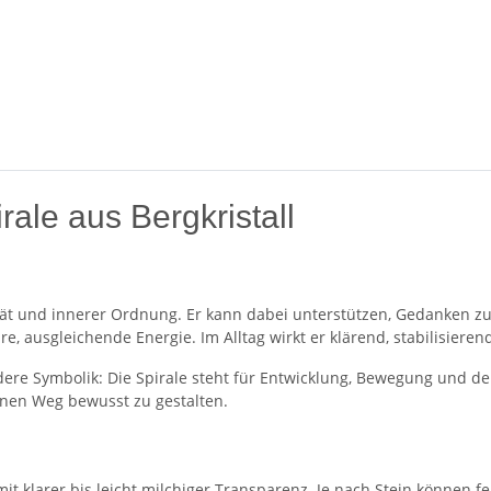
le aus Bergkristall
lität und innerer Ordnung. Er kann dabei unterstützen, Gedanken zu
are, ausgleichende Energie. Im Alltag wirkt er klärend, stabilisiere
dere Symbolik: Die Spirale steht für Entwicklung, Bewegung und 
inen Weg bewusst zu gestalten.
it klarer bis leicht milchiger Transparenz. Je nach Stein können fe