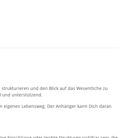
 strukturieren und den Blick auf das Wesentliche zu
nd und unterstützend.
den eigenen Lebensweg. Der Anhänger kann Dich daran
ine Einschlüsse oder leichte Strukturen sichtbar sein, die