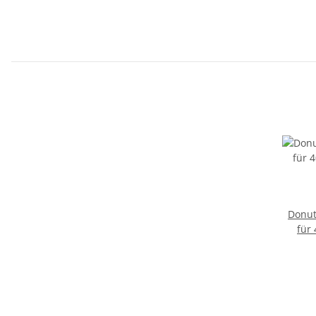
Donut
für