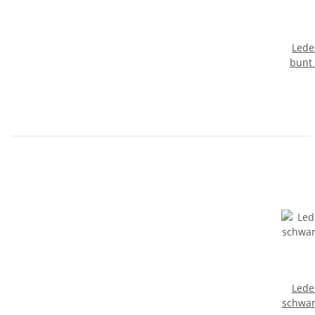
Lede
bunt 
Lede
schwar