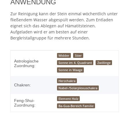
ANWENDUNG
Zur Reinigung kann der Stein einmal wöchentlich unter
fließendem Wasser abgespült werden. Zum Entladen
eignet sich das Ablegen auf Hämatitsteinen.
Aufgeladen wird er am besten auf einer
Bergkristallgruppe für mehrere Stunden.
Produkteigenschaft
Wert
Widder
Stier
Astrologische
Sonne im 4. Quadrant
Zwillinge
Zuordnung:
Sonne in Waage
Herzchakra
Chakren:
Nabel-/Solarplexuschakra
Element Holz
Feng-Shui-
Zuordnung:
Ba-Gua-Bereich Familie