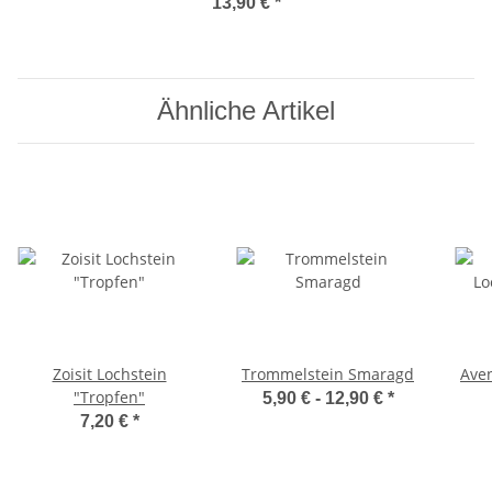
13,90 €
*
Ähnliche Artikel
Zoisit Lochstein
Trommelstein Smaragd
Aven
"Tropfen"
5,90 € -
12,90 €
*
7,20 €
*