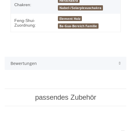
Herzchakra
Chakren:
Nabel-/Solarplexuschakra
Element Holz
Feng-Shui-
Zuordnung:
Ba-Gua-Bereich Familie
Bewertungen
passendes Zubehör