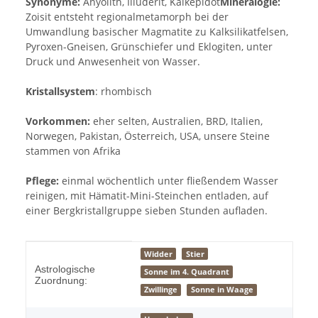
Synonyme:
Anyolith, Illuderit, Kalkepidot
Mineralogie:
Zoisit entsteht regionalmetamorph bei der
Umwandlung basischer Magmatite zu Kalksilikatfelsen,
Pyroxen-Gneisen, Grünschiefer und Eklogiten, unter
Druck und Anwesenheit von Wasser.
Kristallsystem
: rhombisch
Vorkommen:
eher selten, Australien, BRD, Italien,
Norwegen, Pakistan, Österreich, USA, unsere Steine
stammen von Afrika
Pflege:
einmal wöchentlich unter fließendem Wasser
reinigen, mit Hämatit-Mini-Steinchen entladen, auf
einer Bergkristallgruppe sieben Stunden aufladen.
Produkteigenschaft
Wert
Widder
Stier
Astrologische
Sonne im 4. Quadrant
Zuordnung:
Zwillinge
Sonne in Waage