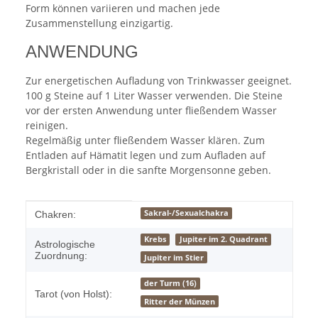
Form können variieren und machen jede
Zusammenstellung einzigartig.
ANWENDUNG
Zur energetischen Aufladung von Trinkwasser geeignet.
100 g Steine auf 1 Liter Wasser verwenden. Die Steine
vor der ersten Anwendung unter fließendem Wasser
reinigen.
Regelmäßig unter fließendem Wasser klären. Zum
Entladen auf Hämatit legen und zum Aufladen auf
Bergkristall oder in die sanfte Morgensonne geben.
Produkteigenschaft
Wert
Sakral-/Sexualchakra
Chakren:
Krebs
Jupiter im 2. Quadrant
Astrologische
Zuordnung:
Jupiter im Stier
der Turm (16)
Tarot (von Holst):
Ritter der Münzen